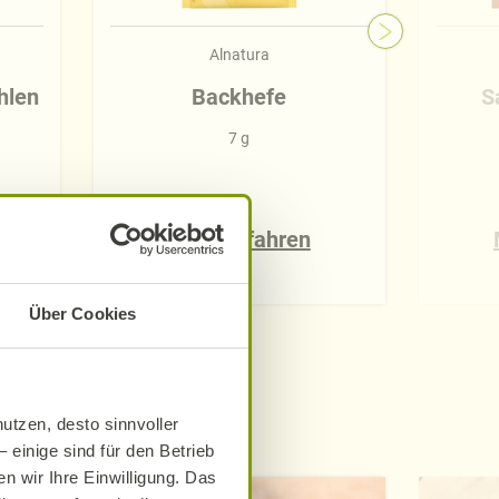
Alnatura
hlen
Backhefe
S
7 g
Mehr erfahren
Über Cookies
utzen, desto sinnvoller
e
 einige sind für den Betrieb
n wir Ihre Einwilligung. Das