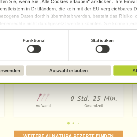
lten Sie, wenn Sie „Alle Cookies erlauben“ anklicken. Ihre Einwi
enstleistern in Drittländern, die kein mit der EU vergleichbares
ezogene Daten dorthin übermittelt werden, besteht das Risiko, 
fenenrechte nicht durchgesetzt werden könnten. Sie können jeder
ittlung widerrufen und Tools deaktivieren. Ausführliche Informat
Funktional
Statistiken
Sie in unserem
Impressum
.
Reis-Kokos-Kugeln mit Mangosauce
verwenden
Auswahl erlauben
Al
0 Std. 25 Min.
Aufwand
Gesamtzeit
WEITERE ALNATURA REZEPTE FINDEN