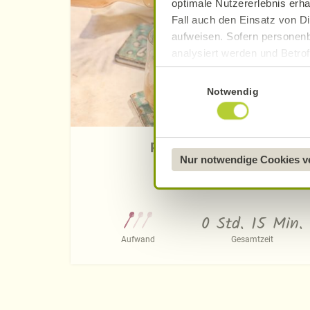
optimale Nutzererlebnis erha
Fall auch den Einsatz von Di
aufweisen. Sofern personenb
analysiert werden und Betrof
Datenverarbeitung und -überm
Einwilligungsauswahl
Datenschutzerklärung
.
Notwendig
Näheres über uns erfahren 
Pfirsich-Eistee
Nur notwendige Cookies 
0 Std. 15 Min.
Aufwand
Gesamtzeit