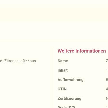
Weitere Informationen
*, Zitronensaft* *aus
Name
Z
Inhalt
1
Aufbewahrung
B
GTIN
4
Zertifizierung
N
Preis UVP
1