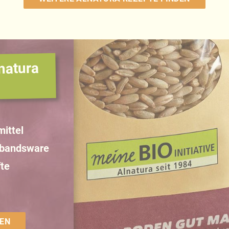
natura
ittel
rbandsware
te
EN