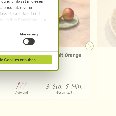
lligung umfasst in diesem
 Datenschutzniveau
dass diese erfasst und
zeit Ihre Einwilligung zur
ionen finden Sie in unserer
Marketing
Nektarinen-Smoothie mit Orange
le Cookies erlauben
und Ingwer
3 Std. 5 Min.
Aufwand
Gesamtzeit