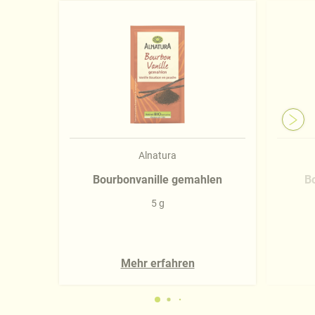
Alnatura
Bourbonvanille gemahlen
B
5 g
Mehr erfahren