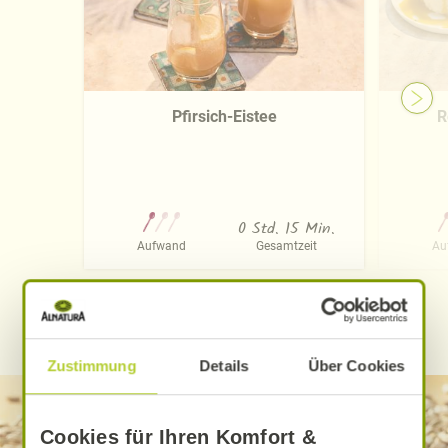
Pfirsich-Eistee
R
0 Std. 15 Min.
Aufwand
Gesamtzeit
Au
WEITERE ALNATURA REZEPTE FINDEN
Zustimmung
Details
Über Cookies
Cookies für Ihren Komfort &