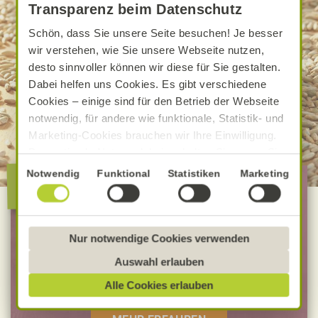
Transparenz beim Datenschutz
Schön, dass Sie unsere Seite besuchen! Je besser
wir verstehen, wie Sie unsere Webseite nutzen,
desto sinnvoller können wir diese für Sie gestalten.
Dabei helfen uns Cookies. Es gibt verschiedene
Cookies – einige sind für den Betrieb der Webseite
notwendig, für andere wie funktionale, Statistik- und
Marketing-Cookies brauchen wir Ihre Einwilligung.
Das optimale Nutzererlebnis erhalten Sie, wenn Sie
„Alle Cookies erlauben“ anklicken. Ihre Einwilligung
Einwilligungsauswahl
Die besondere Alnatura
Notwendig
Funktional
Statistiken
Marketing
umfasst in diesem Fall auch den Einsatz von
Qualität
Dienstleistern in Drittländern, die kein mit der EU
vergleichbares Datenschutzniveau aufweisen.
100 % Bio-Lebensmittel
Sofern personenbezogene Daten dorthin übermittelt
Nur notwendige Cookies verwenden
werden, besteht das Risiko, dass diese erfasst und
Bevorzugt Bio-Verbandsware
Auswahl erlauben
analysiert werden und Betroffenenrechte nicht
unabhängig geprüfte Rezepturen
Alle Cookies erlauben
durchgesetzt werden könnten. Sie können jederzeit
Ihre Einwilligung zur Datenverarbeitung und