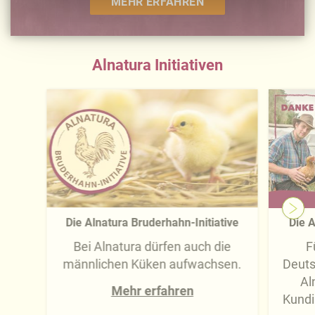
MEHR ERFAHREN
-übermittlung widerrufen und Tools deaktivieren.
Ausführliche Informationen finden Sie in unserer
Datenschutzerklärung
.
Alnatura Initiativen
Näheres über uns erfahren Sie in unserem
Impressum
.
Die Alnatura Bruderhahn-Initiative
Die A
Bei Alnatura dürfen auch die
F
männlichen Küken aufwachsen.
Deuts
Al
Mehr erfahren
Kundi