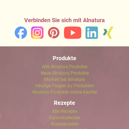
Verbinden Sie sich mit Alnatura
Produkte
Alle Alnatura Produkte
Neue Alnatura Produkte
Marken bei Alnatura
Häufige Fragen zu Produkten
Alnatura Produkte online kaufen
Rezepte
Alle Rezepte
Saisonkalender
Warenkunden