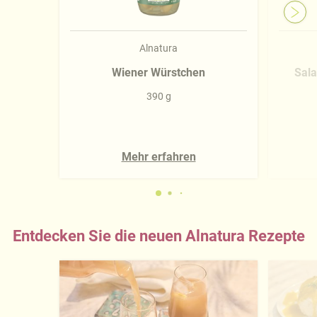
Alnatura
Wiener Würstchen
Sala
390 g
Mehr erfahren
Entdecken Sie die neuen Alnatura Rezepte