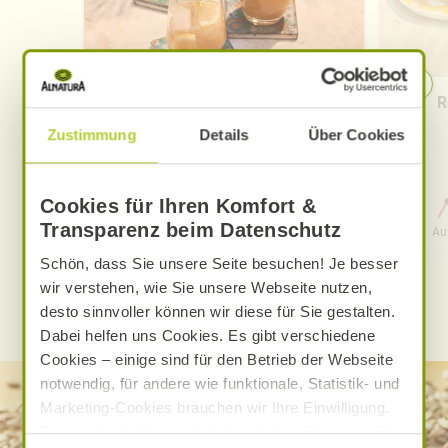
Pfirsich-Eistee
R
Zustimmung
Details
Über Cookies
Cookies für Ihren Komfort &
0 Std. 15 Min.
Transparenz beim Datenschutz
Aufwand
Gesamtzeit
Au
Schön, dass Sie unsere Seite besuchen! Je besser
wir verstehen, wie Sie unsere Webseite nutzen,
WEITERE ALNATURA REZEPTE FINDEN
desto sinnvoller können wir diese für Sie gestalten.
Dabei helfen uns Cookies. Es gibt verschiedene
Cookies – einige sind für den Betrieb der Webseite
notwendig, für andere wie funktionale, Statistik- und
Marketing-Cookies brauchen wir Ihre Einwilligung.
Das optimale Nutzererlebnis erhalten Sie, wenn Sie