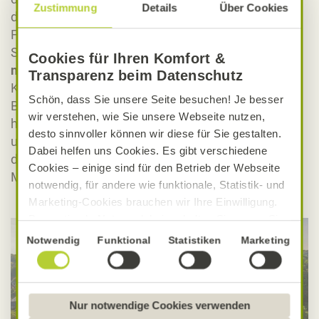
Zustimmung
Details
Über Cookies
die
Leguminosen
mittlerweile selbst auf seinen
Feldern an; so hat er wertvolles Futter für seine
Schweine und
versorgt die Böden
obendrein auf
Cookies für Ihren Komfort &
natürliche Weise mit Stickstoff.
Regionale
Transparenz beim Datenschutz
Kreislaufwirtschaft in Reinform. Sind die Tiere von
Schön, dass Sie unsere Seite besuchen! Je besser
Bauer Stier dann um die 120 Kilogramm schwer,
wir verstehen, wie Sie unsere Webseite nutzen,
haben sie die Schlachtreife erreicht. Denn das ist
desto sinnvoller können wir diese für Sie gestalten.
unumstößlich: Zwischen dem Schwein im Stroh und
Dabei helfen uns Cookies. Es gibt verschiedene
der Salami auf dem Brot liegt ein entscheidender
Cookies – einige sind für den Betrieb der Webseite
Moment – die Schlachtung.
notwendig, für andere wie funktionale, Statistik- und
Marketing-Cookies brauchen wir Ihre Einwilligung.
Das optimale Nutzererlebnis erhalten Sie, wenn Sie
„Alle Cookies erlauben“ anklicken. Ihre Einwilligung
Einwilligungsauswahl
Notwendig
Funktional
Statistiken
Marketing
umfasst in diesem Fall auch den Einsatz von
Dienstleistern in Drittländern, die kein mit der EU
vergleichbares Datenschutzniveau aufweisen.
Sofern personenbezogene Daten dorthin übermittelt
Nur notwendige Cookies verwenden