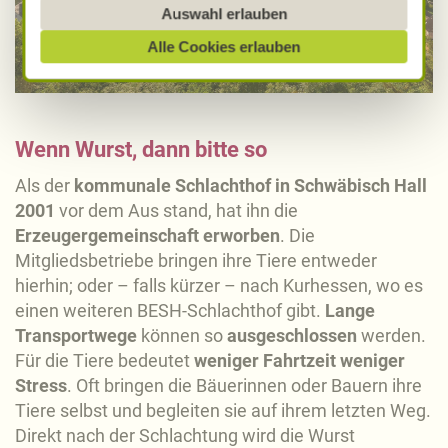
werden, besteht das Risiko, dass diese erfasst und
Auswahl erlauben
analysiert werden und Betroffenenrechte nicht
Alle Cookies erlauben
durchgesetzt werden könnten. Sie können jederzeit
Ihre Einwilligung zur Datenverarbeitung und
-übermittlung widerrufen und Tools deaktivieren.
Ausführliche Informationen finden Sie in unserer
Wenn Wurst, dann bitte so
Datenschutzerklärung
.
Als der
kommunale Schlachthof in Schwäbisch Hall
Näheres über uns erfahren Sie in unserem
2001
vor dem Aus stand, hat ihn die
Impressum
.
Erzeugergemeinschaft erworben
. Die
Mitgliedsbetriebe bringen ihre Tiere entweder
hierhin; oder – falls kürzer – nach Kurhessen, wo es
einen weiteren BESH-Schlachthof gibt.
Lange
Transportwege
können so
ausgeschlossen
werden.
Für die Tiere bedeutet
weniger Fahrtzeit weniger
Stress
. Oft bringen die Bäuerinnen oder Bauern ihre
Tiere selbst und begleiten sie auf ihrem letzten Weg.
Direkt nach der Schlachtung wird die Wurst