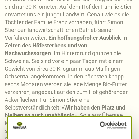
sind nur 30 Kilometer. Auf dem Hof der Familie Stier
erwartet uns ein junger Landwirt. Genau wie es die
Töchter der Familie Franz vorhaben, führt Simon
Stier den landwirtschaftlichen Betrieb seiner
Vorfahren weiter.
Ein hoffnungsfroher Ausblick in
Zeiten des Höfesterbens und von
Nachwuchssorgen
. Im Hintergrund grunzen die
Schweine. Sie sind vor ein paar Tagen mit einem
Gewicht von circa 30 Kilogramm aus Mulfingen-
Ochsental angekommen. In den nächsten knapp
sechs Monaten werden sie jede Menge Bio-Futter
verzehren; angebaut auf den zum Hof gehörenden
Ackerflächen. Für Simon Stier eine
Selbstverständlichkeit: »
Wir haben den Platz und
bleiben so auch unabhängig
«. Soja aus Übersee
kommt für seinen Betrieb nicht infrage – dies
schließt auch die BESH aus, und zwar seit Gründung
der Genossenschaft. Stattdessen baut Simon Stier