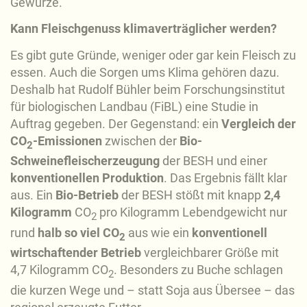
Gewürze.
Kann Fleischgenuss klimaverträglicher werden?
Es gibt gute Gründe, weniger oder gar kein Fleisch zu
essen. Auch die Sorgen ums Klima gehören dazu.
Deshalb hat Rudolf Bühler beim Forschungsinstitut
für biologischen Landbau (FiBL) eine Studie in
Auftrag gegeben. Der Gegenstand: ein
Vergleich der
CO
-Emissionen
zwischen der
Bio-
2
Schweinefleischerzeugung
der BESH und einer
konventionellen Produktion
. Das Ergebnis fällt klar
aus. Ein
Bio-Betrieb
der BESH stößt mit knapp
2,4
Kilogramm
CO
pro Kilogramm Lebendgewicht nur
2
rund
halb so viel CO
aus wie ein
konventionell
2
wirtschaftender Betrieb
vergleichbarer Größe mit
4,7 Kilogramm CO
. Besonders zu Buche schlagen
2
die kurzen Wege und – statt Soja aus Übersee – das