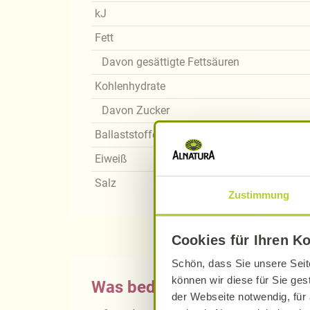
kJ
Fett
Davon gesättigte Fettsäuren
Kohlenhydrate
Davon Zucker
Ballaststoffe
Eiweiß
Salz
Zustimmung
Cookies für Ihren K
Schön, dass Sie unsere Seit
können wir diese für Sie ges
Was bedeutet vegan, vegetari
der Webseite notwendig, für 