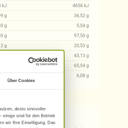
3
kJ
4656
kJ
99
g
36,52
g
30
g
5,54
g
30
g
97,50
g
12
g
20,53
g
35
g
43,13
g
56
g
65,54
g
33
g
6,08
g
Über Cookies
utzen, desto sinnvoller
 einige sind für den Betrieb
 Rezepten?
n wir Ihre Einwilligung. Das