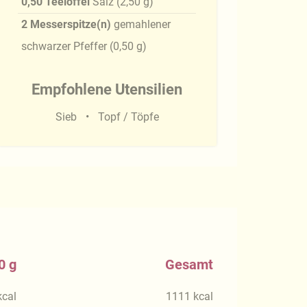
0,50
Teelöffel
Salz
(
2,50
g
)
2
Messerspitze(n)
gemahlener
schwarzer Pfeffer
(
0,50
g
)
Empfohlene Utensilien
Sieb
Topf / Töpfe
0 g
Gesamt
kcal
1111
kcal