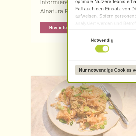
Informieren Sie sich über die gena
optimale Nutzererlebnis erha
Fall auch den Einsatz von Di
Alnatura Rezepten.
aufweisen. Sofern personenb
analysiert werden und Betrof
Hier informieren
Datenverarbeitung und -überm
Einwilligungsauswahl
Datenschutzerklärung
.
Notwendig
Näheres über uns erfahren 
Nur notwendige Cookies 