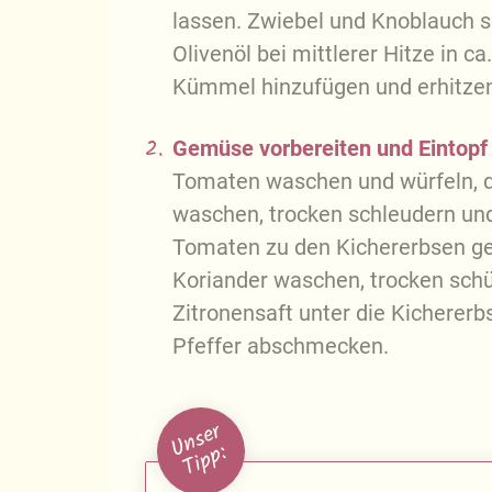
lassen. Zwiebel und Knoblauch s
Olivenöl bei mittlerer Hitze in c
Kümmel hinzufügen und erhitze
2.
Gemüse vorbereiten und Eintopf 
Tomaten waschen und würfeln, da
waschen, trocken schleudern und 
Tomaten zu den Kichererbsen geb
Koriander waschen, trocken schü
Zitronensaft unter die Kicherer
Pfeffer abschmecken.
U
n
s
e
r
T
i
p
p
: