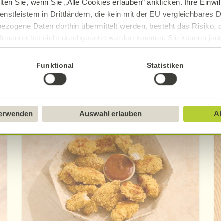
ue Erklärung der Kennzeichnung von veganen, veget
lten Sie, wenn Sie „Alle Cookies erlauben“ anklicken. Ihre Einwi
enstleistern in Drittländern, die kein mit der EU vergleichbares
ezogene Daten dorthin übermittelt werden, besteht das Risiko, 
fenenrechte nicht durchgesetzt werden könnten. Sie können jeder
ittlung widerrufen und Tools deaktivieren. Ausführliche Informat
Funktional
Statistiken
Sie in unserem
Impressum
.
Entdecken Sie weitere Rezepte
verwenden
Auswahl erlauben
Al