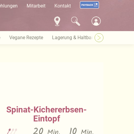
ehlungen
Mitarbeit
Kontakt
e
Vegane Rezepte
Lagerung & Haltbarkeit
Warenkund
Spinat-Kichererbsen-
Eintopf
20
10
Min.
Min.