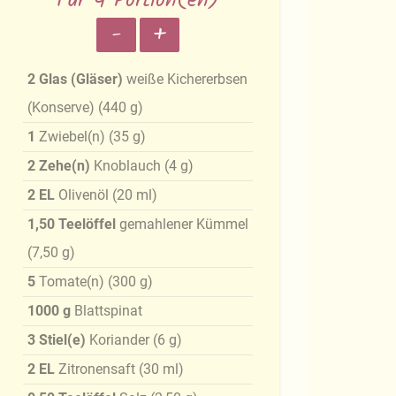
Für 4 Portion(en)
-
+
2
Glas (Gläser)
weiße Kichererbsen
(Konserve)
(
440
g
)
1
Zwiebel(n)
(
35
g
)
2
Zehe(n)
Knoblauch
(
4
g
)
2
EL
Olivenöl
(
20
ml
)
1,50
Teelöffel
gemahlener Kümmel
(
7,50
g
)
5
Tomate(n)
(
300
g
)
1000
g
Blattspinat
3
Stiel(e)
Koriander
(
6
g
)
2
EL
Zitronensaft
(
30
ml
)