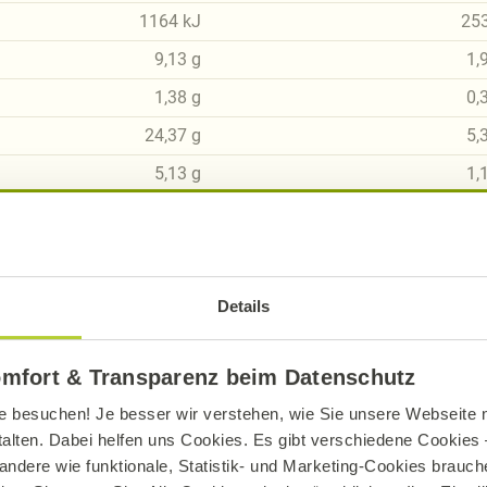
1164
kJ
25
9,13
g
1,
1,38
g
0,
24,37
g
5,
5,13
g
1,
10,78
g
2,
16,38
g
3,
1,52
g
0,
Details
omfort & Transparenz beim Datenschutz
e besuchen! Je besser wir verstehen, wie Sie unsere Webseite n
talten. Dabei helfen uns Cookies. Es gibt verschiedene Cookies –
sch, gluten- und laktosefrei bei Alnatura
andere wie funktionale, Statistik- und Marketing-Cookies brauche