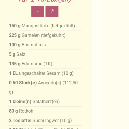
Für 2 Portion(en)
-
+
150
g
Mangostücke (tiefgekühlt)
225
g
Garnelen (tiefgekühlt)
100
g
Basmatireis
5
g
Salz
135
g
Edamame (TK)
1
EL
ungeschälter Sesam
(
10
g
)
0,50
Stück(e)
Avocado(s)
(
112,50
g
)
1
kleine(n)
Salatherz(en)
80
g
Rotkohl
2
Teelöffel
Sushi-Ingwer
(
10
g
)