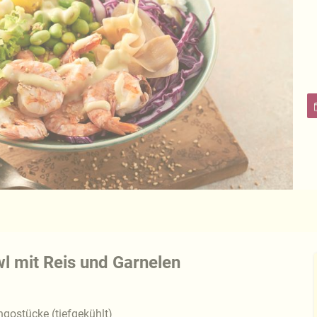
l mit Reis und Garnelen
gostücke (tiefgekühlt)