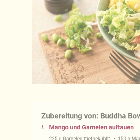
Zubereitung von: Buddha Bow
1.
Mango und Garnelen auftauen
225
g
Garnelen (tiefgekühlt)
150
g
Man