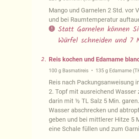
Mango und Garnelen 2 Std. vor
und bei Raumtemperatur auftaue
Statt Garnelen können S
Würfel schneiden und 7 M
2.
Reis kochen und Edamame blanc
100
g
Basmatireis
135
g
Edamame (T
Reis nach Packungsanweisung in
2. Topf mit ausreichend Wasse
darin mit ½ TL Salz 5 Min. garen
Wasser abschrecken und abtropf
geben und bei mittlerer Hitze 5 M
eine Schale füllen und zum Garni