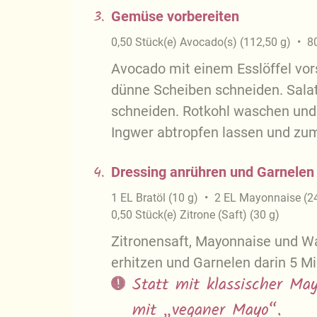
3.
Gemüse vorbereiten
0,50
Stück(e)
Avocado(s)
(
112,50
g
)
8
Avocado mit einem Esslöffel vors
dünne Scheiben schneiden. Salat
schneiden. Rotkohl waschen und
Ingwer abtropfen lassen und zum
4.
Dressing anrühren und Garnelen
1
EL
Bratöl
(
10
g
)
2
EL
Mayonnaise
(
2
0,50
Stück(e)
Zitrone (Saft)
(
30
g
)
Zitronensaft, Mayonnaise und Wa
erhitzen und Garnelen darin 5 Mi
Statt mit klassischer Ma
mit „veganer Mayo“.