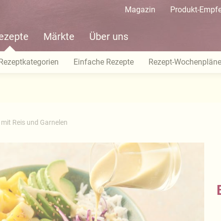
Magazin
Produkt-Empf
ezepte
Märkte
Über uns
Rezeptkategorien
Einfache Rezepte
Rezept-Wochenplän
mit Reis und Garnelen