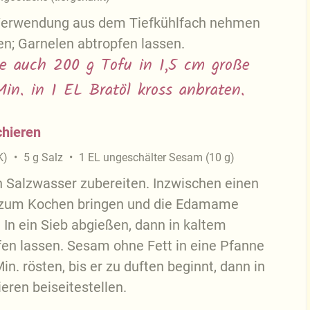
 Verwendung aus dem Tiefkühlfach nehmen
n; Garnelen abtropfen lassen.
ie auch 200 g Tofu in 1,5 cm große
in. in 1 EL Bratöl kross anbraten.
hieren
K)
5
g
Salz
1
EL
ungeschälter Sesam
(
10
g
)
 Salzwasser zubereiten. Inzwischen einen
r zum Kochen bringen und die Edamame
. In ein Sieb abgießen, dann in kaltem
en lassen. Sesam ohne Fett in eine Pfanne
in. rösten, bis er zu duften beginnt, dann in
eren beiseitestellen.