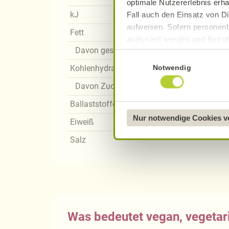
optimale Nutzererlebnis erha
kJ
Fall auch den Einsatz von Di
aufweisen. Sofern personenb
Fett
analysiert werden und Betrof
Davon gesättigte Fettsäuren
Datenverarbeitung und -überm
Einwilligungsauswahl
Datenschutzerklärung
.
Notwendig
Kohlenhydrate
Davon Zucker
Näheres über uns erfahren 
Ballaststoffe
Nur notwendige Cookies 
Eiweiß
Salz
Was bedeutet vegan, vegetari