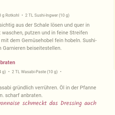
0
g
Rotkohl
2
TL
Sushi-Ingwer
(
10
g
)
ichtig aus der Schale lösen und quer in
 waschen, putzen und in feine Streifen
 mit dem Gemüsehobel fein hobeln. Sushi-
 Garnieren beiseitestellen.
 braten
4
g
)
2
TL
Wasabi-Paste
(
10
g
)
sabi gründlich verrühren. Öl in der Pfanne
n. scharf anbraten.
yonnaise schmeckt das Dressing auch