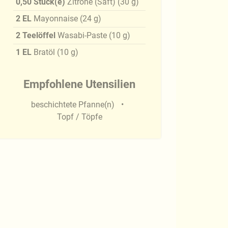
0,50
Stück(e)
Zitrone (Saft)
(
30
g
)
2
EL
Mayonnaise
(
24
g
)
2
Teelöffel
Wasabi-Paste
(
10
g
)
1
EL
Bratöl
(
10
g
)
Empfohlene Utensilien
beschichtete Pfanne(n)
Topf / Töpfe