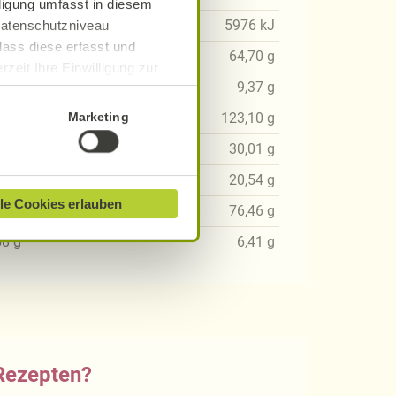
lligung umfasst in diesem
5
kJ
5976
kJ
 Datenschutzniveau
dass diese erfasst und
87
g
64,70
g
zeit Ihre Einwilligung zur
1
g
9,37
g
ionen finden Sie in unserer
Marketing
08
g
123,10
g
19
g
30,01
g
18
g
20,54
g
le Cookies erlauben
12
g
76,46
g
68
g
6,41
g
 Rezepten?