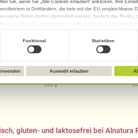
lten Sie, wenn Sie „Alle Cookies erlauben“ anklicken. Ihre Einwi
2988
kJ
63
enstleistern in Drittländern, die kein mit der EU vergleichbares
ezogene Daten dorthin übermittelt werden, besteht das Risiko, 
32,35
g
6,
fenenrechte nicht durchgesetzt werden könnten. Sie können jeder
4,69
g
ittlung widerrufen und Tools deaktivieren. Ausführliche Informat
Funktional
Statistiken
61,55
g
13,
15
g
3,
Sie in unserem
Impressum
.
10,27
g
2,
verwenden
Auswahl erlauben
Al
38,23
g
8,
3,20
g
0,
sch, gluten- und laktosefrei bei Alnatura