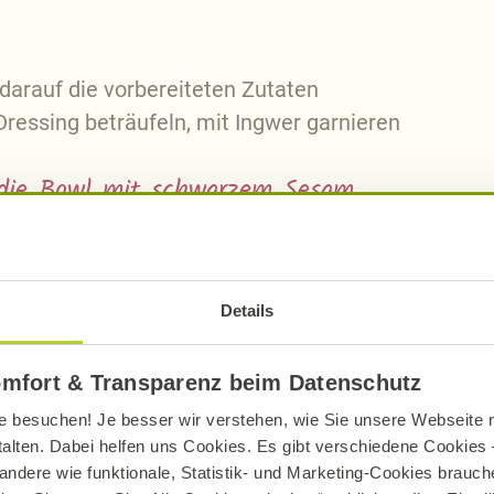
 darauf die vorbereiteten Zutaten
 Dressing beträufeln, mit Ingwer garnieren
d die Bowl mit schwarzem Sesam.
Details
omfort & Transparenz beim Datenschutz
e besuchen! Je besser wir verstehen, wie Sie unsere Webseite n
pro Portion
pro 10
talten. Dabei helfen uns Cookies. Es gibt verschiedene Cookies –
andere wie funktionale, Statistik- und Marketing-Cookies brauche
713
kcal
151