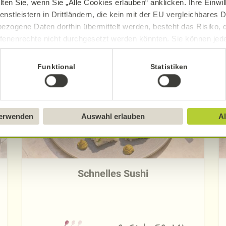
lten Sie, wenn Sie „Alle Cookies erlauben“ anklicken. Ihre Einwi
enstleistern in Drittländern, die kein mit der EU vergleichbares
ezogene Daten dorthin übermittelt werden, besteht das Risiko, 
Entdecken Sie weitere Rezepte
fenenrechte nicht durchgesetzt werden könnten. Sie können jeder
ittlung widerrufen und Tools deaktivieren. Ausführliche Informat
Funktional
Statistiken
Sie in unserem
Impressum
.
verwenden
Auswahl erlauben
Al
Schnelles Sushi