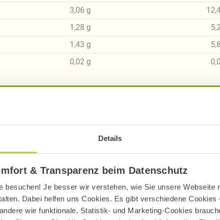
3,06
g
12,
1,28
g
5,
1,43
g
5,
0,02
g
0,
sch, gluten- und laktosefrei bei Alnatura
Details
ue Erklärung der Kennzeichnung von veganen, veget
omfort & Transparenz beim Datenschutz
e besuchen! Je besser wir verstehen, wie Sie unsere Webseite n
talten. Dabei helfen uns Cookies. Es gibt verschiedene Cookies –
andere wie funktionale, Statistik- und Marketing-Cookies brauche