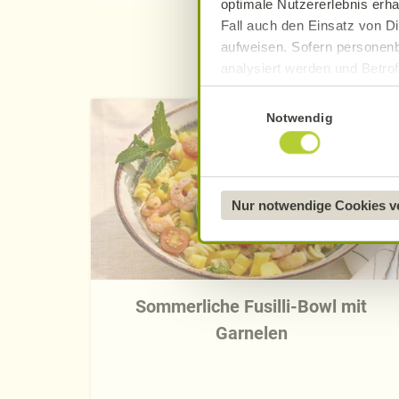
optimale Nutzererlebnis erha
Fall auch den Einsatz von Di
aufweisen. Sofern personenb
analysiert werden und Betrof
Datenverarbeitung und -überm
Einwilligungsauswahl
Datenschutzerklärung
.
Notwendig
Näheres über uns erfahren 
Nur notwendige Cookies 
Sommerliche Fusilli-Bowl mit
Garnelen