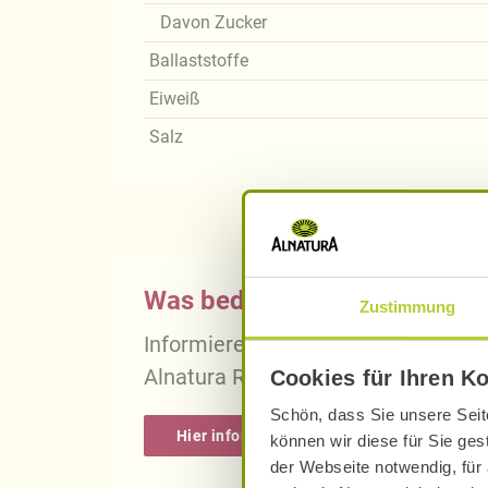
Davon Zucker
Ballaststoffe
Eiweiß
Salz
Was bedeutet vegan, vegetari
Zustimmung
Informieren Sie sich über die gena
Alnatura Rezepten.
Cookies für Ihren K
Schön, dass Sie unsere Seit
Hier informieren
können wir diese für Sie ges
der Webseite notwendig, für 