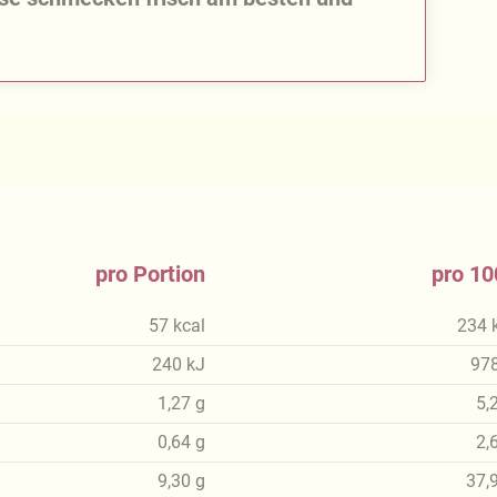
pro Portion
pro 10
57
kcal
234
240
kJ
97
1,27
g
5,
0,64
g
2,
9,30
g
37,