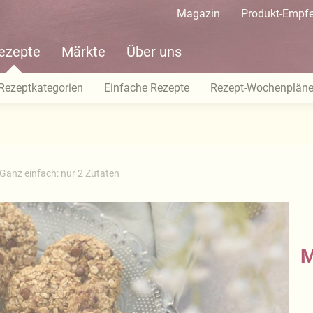
Magazin
Produkt-Empf
ezepte
Märkte
Über uns
Rezeptkategorien
Einfache Rezepte
Rezept-Wochenplän
Ganz einfach: nur 2 Zutaten
M