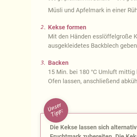
Müsli und Apfelmark in einer R
2.
Kekse formen
Mit den Händen esslöffelgroße 
ausgekleidetes Backblech geben
3.
Backen
15 Min. bei 180 °C Umluft mitti
Ofen lassen, anschließend abküh
U
n
s
e
r
T
i
p
p
:
Die Kekse lassen sich alternat
Fruchtmark zubereiten. Die Ke