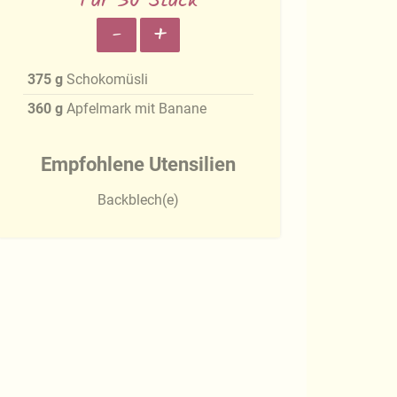
Für 30 Stück
-
+
375
g
Schokomüsli
360
g
Apfelmark mit Banane
Empfohlene Utensilien
Backblech(e)