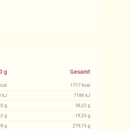
0 g
Gesamt
kcal
1717
kcal
8
kJ
7186
kJ
20
g
38,22
g
62
g
19,23
g
98
g
279,15
g