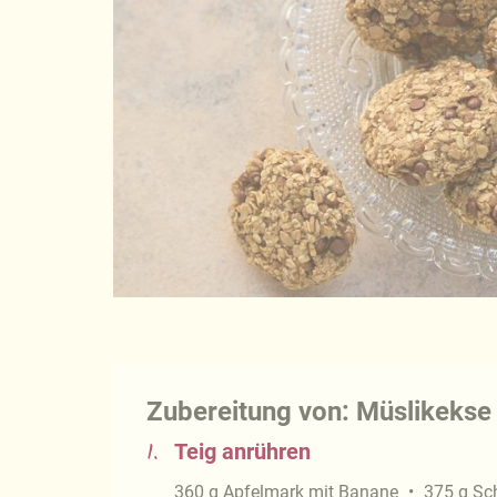
Zubereitung von: Müslikekse 
1.
Teig anrühren
360
g
Apfelmark mit Banane
375
g
Sc