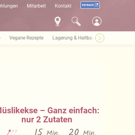
ehlungen
Mitarbeit
Kontakt
e
Vegane Rezepte
Lagerung & Haltbarkeit
Warenkund
üslikekse – Ganz einfach:
nur 2 Zutaten
15
20
Min.
Min.