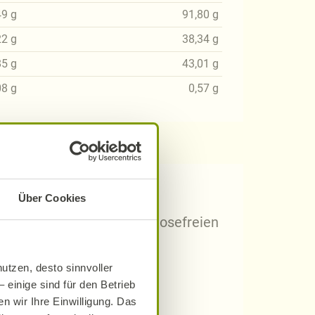
49
g
91,80
g
22
g
38,34
g
85
g
43,01
g
08
g
0,57
g
 Rezepten?
Über Cookies
arischen, gluten- und laktosefreien
utzen, desto sinnvoller
 einige sind für den Betrieb
n wir Ihre Einwilligung. Das