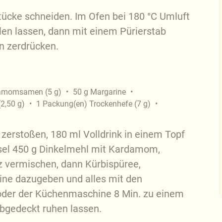
tücke schneiden. Im Ofen bei 180 °C Umluft
len lassen, dann mit einem Pürierstab
in zerdrücken.
amomsamen
(
5
g
)
50
g
Margarine
(
2,50
g
)
1
Packung(en)
Trockenhefe
(
7
g
)
erstoßen, 180 ml Volldrink in einem Topf
sel 450 g Dinkelmehl mit Kardamom,
z vermischen, dann Kürbispüree,
ine dazugeben und alles mit den
oder der Küchenmaschine 8 Min. zu einem
 abgedeckt ruhen lassen.