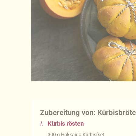
Zubereitung von: Kürbisbröt
1.
Kürbis rösten
300
g
Hokkaido-Kürbis(se)