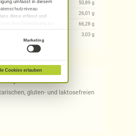
lligung umfasst in diesem
87
g
50,89
g
 Datenschutzniveau
49
g
26,01
g
dass diese erfasst und
zeit Ihre Einwilligung zur
35
g
66,28
g
ionen finden Sie in unserer
29
g
3,03
g
Marketing
le Cookies erlauben
 Rezepten?
arischen, gluten- und laktosefreien