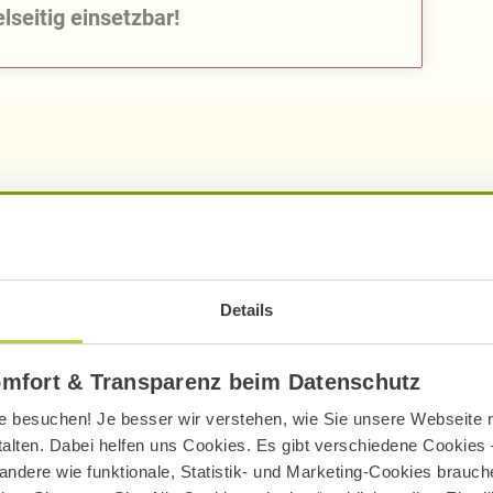
lseitig einsetzbar!
pro Portion
pro 10
285
kcal
218
Details
1204
kJ
92
omfort & Transparenz beim Datenschutz
6,61
g
5,
e besuchen! Je besser wir verstehen, wie Sie unsere Webseite n
2,27
g
1,
talten. Dabei helfen uns Cookies. Es gibt verschiedene Cookies –
46,55
g
35,
andere wie funktionale, Statistik- und Marketing-Cookies brauche