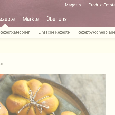
Magazin
Produkt-Empf
ezepte
Märkte
Über uns
Rezeptkategorien
Einfache Rezepte
Rezept-Wochenplän
en