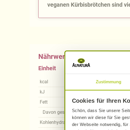
veganen Kürbisbrötchen sind vie
Nährwerte
Einheit
kcal
Zustimmung
kJ
Cookies für Ihren K
Fett
Schön, dass Sie unsere Seit
Davon gesättigte Fettsäuren
können wir diese für Sie ges
Kohlenhydrate
der Webseite notwendig, für 