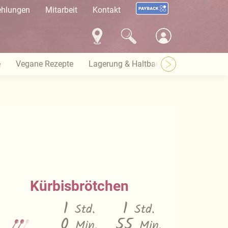
ehlungen
Mitarbeit
Kontakt
e
Vegane Rezepte
Lagerung & Haltbarkeit
Warenkund
Kürbisbrötchen
1
1
Std.
Std.
0
55
Min.
Min.