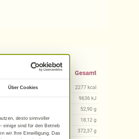
0 g
Gesamt
kcal
2277
kcal
Über Cookies
3
kJ
9636
kJ
06
g
52,90
g
utzen, desto sinnvoller
73
g
18,12
g
 einige sind für den Betrieb
65
g
372,37
g
n wir Ihre Einwilligung. Das