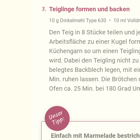
3.
Teiglinge formen und backen
10
g
Dinkelmehl Type 630
10
ml
Volld
Den Teig in 8 Stücke teilen und j
Arbeitsfläche zu einer Kugel for
Küchengarn so um einen Teigling 
wird. Dabei den Teigling nicht z
belegtes Backblech legen, mit 
Min. ruhen lassen. Die Brötchen 
Ofen ca. 25 Min. bei 180 Grad U
U
n
s
e
r
T
i
p
p
:
Einfach mit Marmelade bestrich