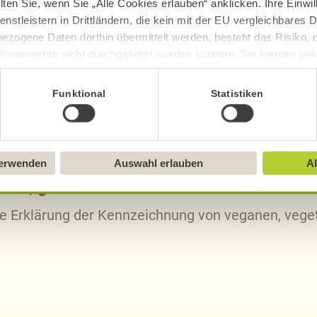
lten Sie, wenn Sie „Alle Cookies erlauben“ anklicken. Ihre Einwi
6,36
g
4,
enstleistern in Drittländern, die kein mit der EU vergleichbares
3,25
g
2,
ezogene Daten dorthin übermittelt werden, besteht das Risiko, 
fenenrechte nicht durchgesetzt werden könnten. Sie können jeder
8,28
g
6,
ittlung widerrufen und Tools deaktivieren. Ausführliche Informat
0,38
g
0,
Funktional
Statistiken
Sie in unserem
Impressum
.
verwenden
Auswahl erlauben
Al
sch, gluten- und laktosefrei bei Alnatura
ue Erklärung der Kennzeichnung von veganen, veget