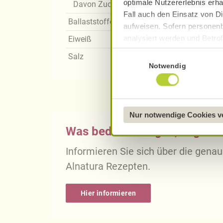
optimale Nutzererlebnis erha
Davon Zucker
Fall auch den Einsatz von Di
Ballaststoffe
aufweisen. Sofern personenb
analysiert werden und Betrof
Eiweiß
Datenverarbeitung und -überm
Einwilligungsauswahl
Salz
Datenschutzerklärung
.
Notwendig
Näheres über uns erfahren 
Nur notwendige Cookies 
Was bedeutet vegan, vegetari
Informieren Sie sich über die gena
Alnatura Rezepten.
Hier informieren