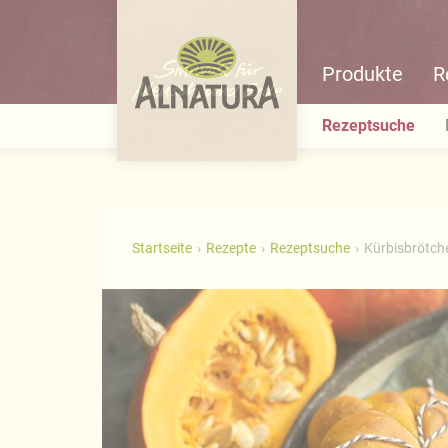
Produkte
R
Rezeptsuche
Startseite
Rezepte
Rezeptsuche
Kürbisbrötch