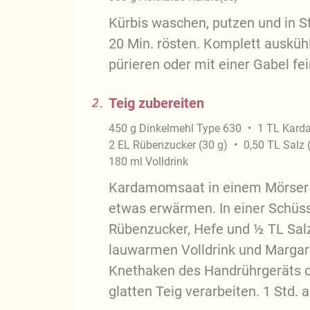
Kürbis waschen, putzen und in S
20 Min. rösten. Komplett ausküh
pürieren oder mit einer Gabel fe
2.
Teig zubereiten
450
g
Dinkelmehl Type 630
1
TL
Kard
2
EL
Rübenzucker
(
30
g
)
0,50
TL
Salz
180
ml
Volldrink
Kardamomsaat in einem Mörser z
etwas erwärmen. In einer Schüs
Rübenzucker, Hefe und ½ TL Sal
lauwarmen Volldrink und Margar
Knethaken des Handrührgeräts 
glatten Teig verarbeiten. 1 Std.