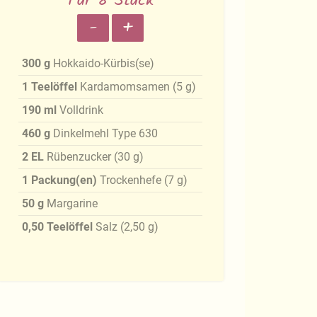
Für 8 Stück
-
+
300
g
Hokkaido-Kürbis(se)
1
Teelöffel
Kardamomsamen
(
5
g
)
190
ml
Volldrink
460
g
Dinkelmehl Type 630
2
EL
Rübenzucker
(
30
g
)
1
Packung(en)
Trockenhefe
(
7
g
)
50
g
Margarine
0,50
Teelöffel
Salz
(
2,50
g
)