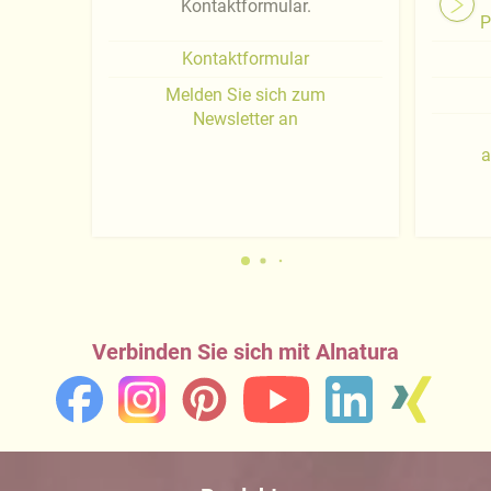
Kontaktformular.
P
Kontaktformular
Melden Sie sich zum
Newsletter an
a
Verbinden Sie sich mit Alnatura