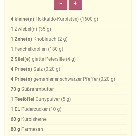
-
+
4
kleine(n)
Hokkaido-Kürbis(se)
(
1600
g
)
1
Zwiebel(n)
(
35
g
)
1
Zehe(n)
Knoblauch
(
2
g
)
1
Fenchelknollen
(
180
g
)
2
Stiel(e)
glatte Petersilie
(
4
g
)
4
Prise(n)
Salz
(
0,20
g
)
4
Prise(n)
gemahlener schwarzer Pfeffer
(
0,20
g
)
70
g
Süßrahmbutter
1
Teelöffel
Currypulver
(
5
g
)
1
EL
Puderzucker
(
10
g
)
60
g
Kürbiskerne
80
g
Parmesan