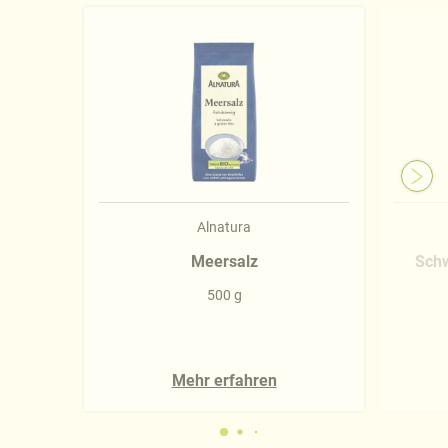
Alnatura
Meersalz
Schw
500 g
Mehr erfahren