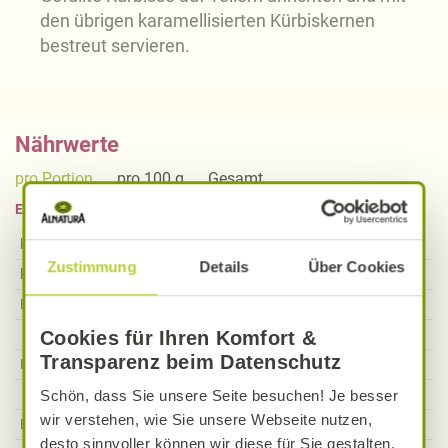
den übrigen karamellisierten Kürbiskernen
bestreut servieren.
Nährwerte
pro Portion
pro 100 g
Gesamt
Einheit
pro Portion
kcal
810
kcal
Zustimmung
Details
Über Cookies
kJ
3383
kJ
Fett
39,11
g
Davon gesättigte Fettsäuren
17,13
g
Cookies für Ihren Komfort &
Transparenz beim Datenschutz
Kohlenhydrate
78,83
g
Davon Zucker
22,73
g
Schön, dass Sie unsere Seite besuchen! Je besser
wir verstehen, wie Sie unsere Webseite nutzen,
Ballaststoffe
14,56
g
desto sinnvoller können wir diese für Sie gestalten.