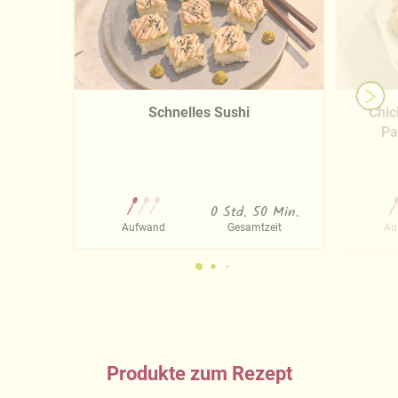
Näheres über uns erfahren Sie in unserem
Impressum
.
Schnelles Sushi
Chic
Pa
0 Std. 50 Min.
Aufwand
Gesamtzeit
Au
Produkte zum Rezept