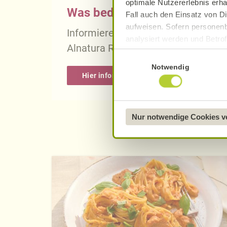
optimale Nutzererlebnis erha
Was bedeutet vegan, vegetari
Fall auch den Einsatz von Di
aufweisen. Sofern personenb
Informieren Sie sich über die gena
analysiert werden und Betrof
Alnatura Rezepten.
Datenverarbeitung und -überm
Einwilligungsauswahl
Datenschutzerklärung
.
Notwendig
Hier informieren
Näheres über uns erfahren 
Nur notwendige Cookies 