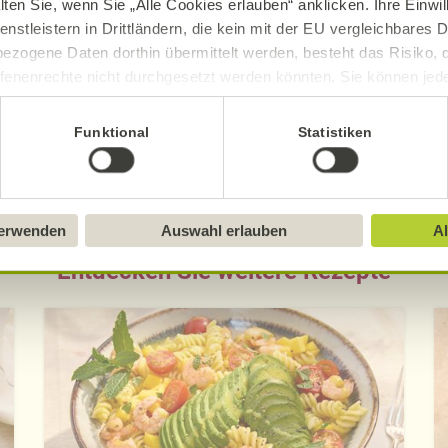
lten Sie, wenn Sie „Alle Cookies erlauben“ anklicken. Ihre Einwi
sch, gluten- und laktosefrei bei Alnatura
enstleistern in Drittländern, die kein mit der EU vergleichbares
ezogene Daten dorthin übermittelt werden, besteht das Risiko, 
ue Erklärung der Kennzeichnung von veganen, veget
fenenrechte nicht durchgesetzt werden könnten. Sie können jeder
ittlung widerrufen und Tools deaktivieren. Ausführliche Informat
Funktional
Statistiken
Sie in unserem
Impressum
.
verwenden
Auswahl erlauben
Al
Entdecken Sie weitere Rezepte