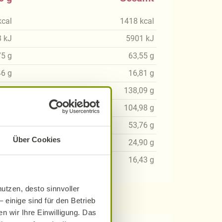
kcal
1418
kcal
3
kJ
5901
kJ
75
g
63,55
g
46
g
16,81
g
80
g
138,09
g
89
g
104,98
g
48
g
53,76
g
Über Cookies
69
g
24,90
g
45
g
16,43
g
utzen, desto sinnvoller
 einige sind für den Betrieb
n wir Ihre Einwilligung. Das