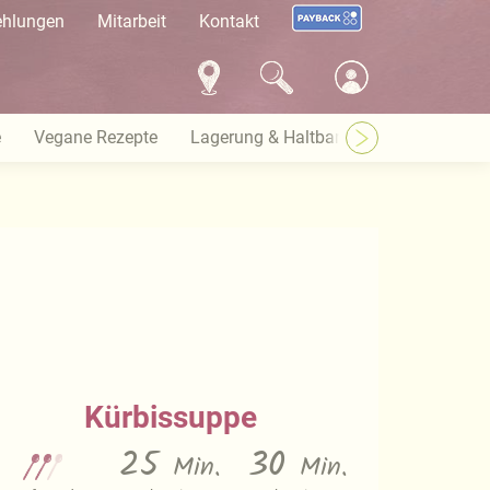
ehlungen
Mitarbeit
Kontakt
e
Vegane Rezepte
Lagerung & Haltbarkeit
Warenkund
Kürbissuppe
25
30
Min.
Min.