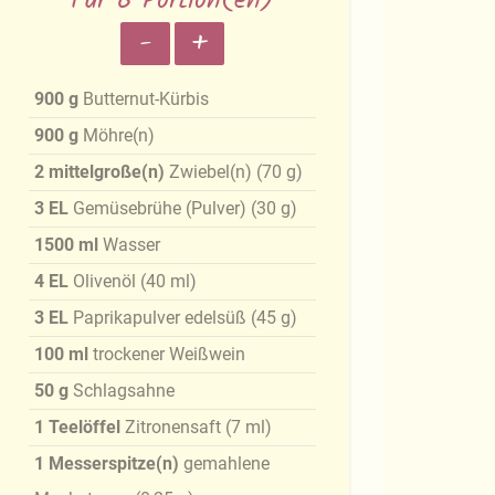
Für 6 Portion(en)
-
+
900
g
Butternut-Kürbis
900
g
Möhre(n)
2
mittelgroße(n)
Zwiebel(n)
(
70
g
)
3
EL
Gemüsebrühe (Pulver)
(
30
g
)
1500
ml
Wasser
4
EL
Olivenöl
(
40
ml
)
3
EL
Paprikapulver edelsüß
(
45
g
)
100
ml
trockener Weißwein
50
g
Schlagsahne
1
Teelöffel
Zitronensaft
(
7
ml
)
1
Messerspitze(n)
gemahlene