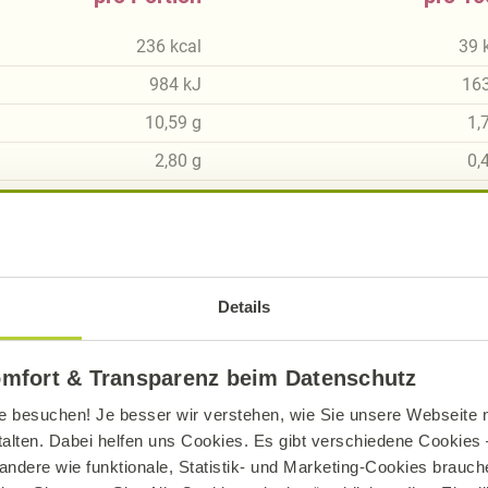
236
kcal
39
984
kJ
16
10,59
g
1,
2,80
g
0,
23,01
g
3,
17,50
g
2,
8,96
g
1,
Details
4,15
g
0,
2,74
g
0,
omfort & Transparenz beim Datenschutz
e besuchen! Je besser wir verstehen, wie Sie unsere Webseite n
talten. Dabei helfen uns Cookies. Es gibt verschiedene Cookies –
andere wie funktionale, Statistik- und Marketing-Cookies brauche