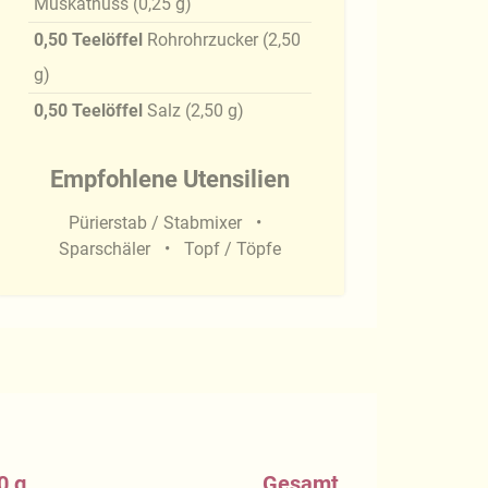
Muskatnuss
(
0,25
g
)
0,50
Teelöffel
Rohrohrzucker
(
2,50
g
)
0,50
Teelöffel
Salz
(
2,50
g
)
Empfohlene Utensilien
Pürierstab / Stabmixer
Sparschäler
Topf / Töpfe
0 g
Gesamt