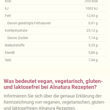
kcal
255
kcal
kJ
1062
kJ
Fett
12,93
g
Davon gesättigte Fettsäuren
0,91
g
Kohlenhydrate
25,12
g
Davon Zucker
7,14
g
Ballaststoffe
5,33
g
Eiweiß
5,86
g
Salz
7,44
g
Was bedeutet vegan, vegetarisch, gluten-
und laktosefrei bei Alnatura Rezepten?
Informieren Sie sich über die genaue Erklärung der
Kennzeichnung von veganen, vegetarischen, gluten-
und laktosefreien Alnatura Rezepten.