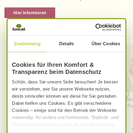
Hier informieren
Entdecken Sie weitere Rezepte
Zustimmung
Details
Über Cookies
Cookies für Ihren Komfort &
Transparenz beim Datenschutz
Schön, dass Sie unsere Seite besuchen! Je besser
wir verstehen, wie Sie unsere Webseite nutzen,
desto sinnvoller können wir diese für Sie gestalten.
Gebratener Reis mit Kimchi
Chic
Dabei helfen uns Cookies. Es gibt verschiedene
Pa
Cookies – einige sind für den Betrieb der Webseite
notwendig, für andere wie funktionale, Statistik- und
Marketing-Cookies brauchen wir Ihre Einwilligung.
Das optimale Nutzererlebnis erhalten Sie, wenn Sie