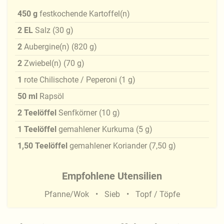
450
g
festkochende Kartoffel(n)
2
EL
Salz
(
30
g
)
2
Aubergine(n)
(
820
g
)
2
Zwiebel(n)
(
70
g
)
1
rote Chilischote / Peperoni
(
1
g
)
50
ml
Rapsöl
2
Teelöffel
Senfkörner
(
10
g
)
1
Teelöffel
gemahlener Kurkuma
(
5
g
)
1,50
Teelöffel
gemahlener Koriander
(
7,50
g
)
Empfohlene Utensilien
Pfanne/Wok
Sieb
Topf / Töpfe