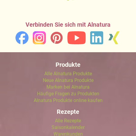
Verbinden Sie sich mit Alnatura
Produkte
Alle Alnatura Produkte
Neue Alnatura Produkte
Marken bei Alnatura
Häufige Fragen zu Produkten
Alnatura Produkte online kaufen
Rezepte
Alle Rezepte
Saisonkalender
Warenkunden