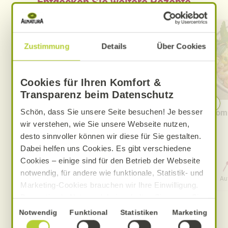
Entdecken Sie weitere Rezepte
Zustimmung
Details
Über Cookies
Cookies für Ihren Komfort &
Transparenz beim Datenschutz
Schön, dass Sie unsere Seite besuchen! Je besser
Cremige Tomaten-Knoblauch-
Somm
Pasta
wir verstehen, wie Sie unsere Webseite nutzen,
desto sinnvoller können wir diese für Sie gestalten.
Dabei helfen uns Cookies. Es gibt verschiedene
Cookies – einige sind für den Betrieb der Webseite
0 Std. 30 Min.
notwendig, für andere wie funktionale, Statistik- und
Aufwand
Gesamtzeit
Au
Marketing-Cookies brauchen wir Ihre Einwilligung.
Das optimale Nutzererlebnis erhalten Sie, wenn Sie
„Alle Cookies erlauben“ anklicken. Ihre Einwilligung
Einwilligungsauswahl
Notwendig
Funktional
Statistiken
Marketing
umfasst in diesem Fall auch den Einsatz von