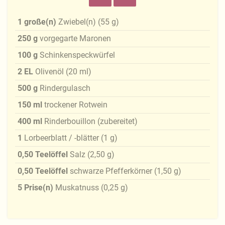
1
große(n)
Zwiebel(n)
(
55
g
)
250
g
vorgegarte Maronen
100
g
Schinkenspeckwürfel
2
EL
Olivenöl
(
20
ml
)
500
g
Rindergulasch
150
ml
trockener Rotwein
400
ml
Rinderbouillon (zubereitet)
1
Lorbeerblatt / -blätter
(
1
g
)
0,50
Teelöffel
Salz
(
2,50
g
)
0,50
Teelöffel
schwarze Pfefferkörner
(
1,50
g
)
5
Prise(n)
Muskatnuss
(
0,25
g
)