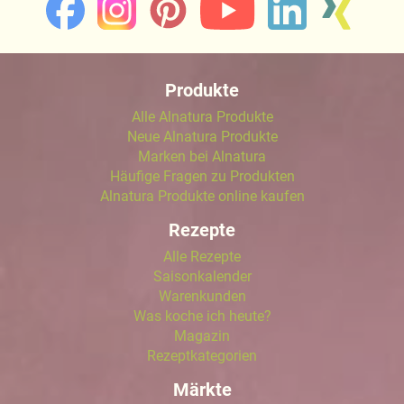
Produkte
Alle Alnatura Produkte
Neue Alnatura Produkte
Marken bei Alnatura
Häufige Fragen zu Produkten
Alnatura Produkte online kaufen
Rezepte
Alle Rezepte
Saisonkalender
Warenkunden
Was koche ich heute?
Magazin
Rezeptkategorien
Märkte