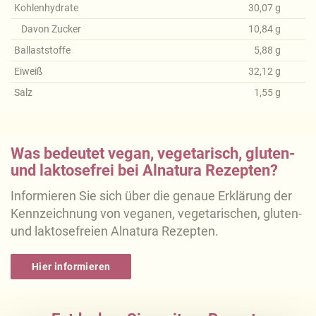
Kohlenhydrate
30,07
g
Davon Zucker
10,84
g
Ballaststoffe
5,88
g
Eiweiß
32,12
g
Salz
1,55
g
Was bedeutet vegan, vegetarisch, gluten-
und laktosefrei bei Alnatura Rezepten?
Informieren Sie sich über die genaue Erklärung der
Kennzeichnung von veganen, vegetarischen, gluten-
und laktosefreien Alnatura Rezepten.
Hier informieren