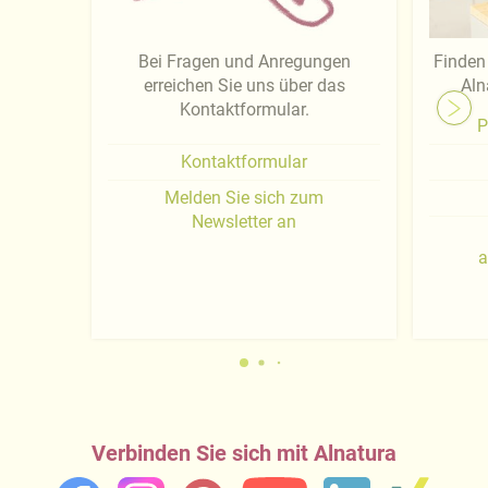
Bei Fragen und Anregungen
Finden 
erreichen Sie uns über das
Aln
Kontaktformular.
P
Kontaktformular
Melden Sie sich zum
Newsletter an
a
Verbinden Sie sich mit Alnatura