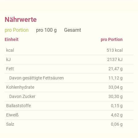
Nährwerte
pro Portion
pro 100 g
Gesamt
Einheit
pro Portion
kcal
513
kcal
kJ
2137
kJ
Fett
21,47
g
Davon gesättigte Fettsäuren
11,12
g
Kohlenhydrate
33,04
g
Davon Zucker
30,30
g
Ballaststoffe
0,15
g
Eiweiß
4,62
g
Salz
0,06
g