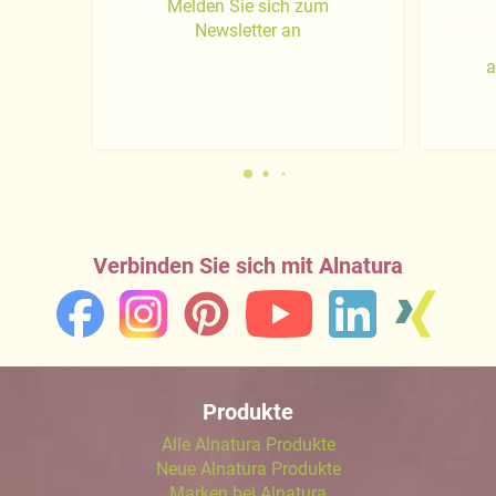
Melden Sie sich zum
Newsletter an
a
Verbinden Sie sich mit Alnatura
Produkte
Alle Alnatura Produkte
Neue Alnatura Produkte
Marken bei Alnatura