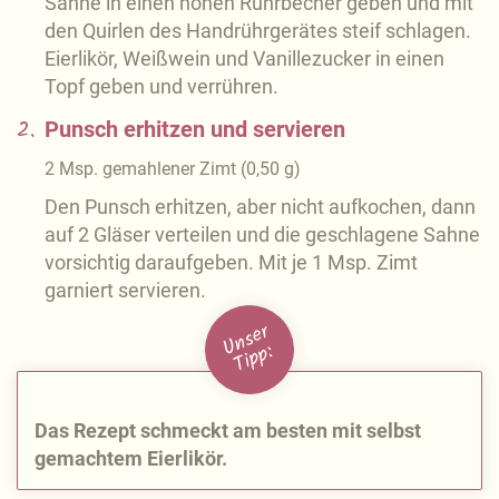
Sahne in einen hohen Rührbecher geben und mit
den Quirlen des Handrührgerätes steif schlagen.
Eierlikör, Weißwein und Vanillezucker in einen
Topf geben und verrühren.
2.
Punsch erhitzen und servieren
2
Msp.
gemahlener Zimt
(
0,50
g
)
Den Punsch erhitzen, aber nicht aufkochen, dann
auf 2 Gläser verteilen und die geschlagene Sahne
vorsichtig daraufgeben. Mit je 1 Msp. Zimt
garniert servieren.
U
n
s
e
r
Ti
p
p:
Das Rezept schmeckt am besten mit selbst
gemachtem Eierlikör.