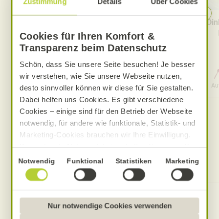
Zustimmung
Details
Über Cookies
Vanillepudding mit Kamille
Din
Cookies für Ihren Komfort &
Transparenz beim Datenschutz
Schön, dass Sie unsere Seite besuchen! Je besser
wir verstehen, wie Sie unsere Webseite nutzen,
0 Std. 15 Min.
Aufwand
Gesamtzeit
Au
desto sinnvoller können wir diese für Sie gestalten.
Dabei helfen uns Cookies. Es gibt verschiedene
Cookies – einige sind für den Betrieb der Webseite
notwendig, für andere wie funktionale, Statistik- und
Marketing-Cookies brauchen wir Ihre Einwilligung.
Das optimale Nutzererlebnis erhalten Sie, wenn Sie
„Alle Cookies erlauben“ anklicken. Ihre Einwilligung
Einwilligungsauswahl
Notwendig
Funktional
Statistiken
Marketing
Produkte zum Rezept
umfasst in diesem Fall auch den Einsatz von
Dienstleistern in Drittländern, die kein mit der EU
vergleichbares Datenschutzniveau aufweisen.
Sofern personenbezogene Daten dorthin übermittelt
Nur notwendige Cookies verwenden
werden, besteht das Risiko, dass diese erfasst und