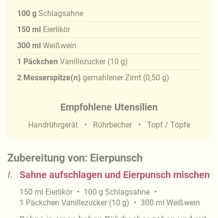
100
g
Schlagsahne
150
ml
Eierlikör
300
ml
Weißwein
1
Päckchen
Vanillezucker
(
10
g
)
2
Messerspitze(n)
gemahlener Zimt
(
0,50
g
)
Empfohlene Utensilien
Handrührgerät
Rührbecher
Topf / Töpfe
Zubereitung von: Eierpunsch
1.
Sahne aufschlagen und Eierpunsch mischen
150
ml
Eierlikör
100
g
Schlagsahne
1
Päckchen
Vanillezucker
(
10
g
)
300
ml
Weißwein