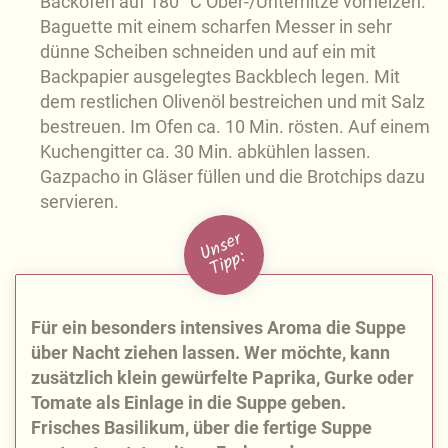
Backofen auf 180 °C Ober-/Unterhitze vorheizen.
Baguette mit einem scharfen Messer in sehr
dünne Scheiben schneiden und auf ein mit
Backpapier ausgelegtes Backblech legen. Mit
dem restlichen Olivenöl bestreichen und mit Salz
bestreuen. Im Ofen ca. 10 Min. rösten. Auf einem
Kuchengitter ca. 30 Min. abkühlen lassen.
Gazpacho in Gläser füllen und die Brotchips dazu
servieren.
U
n
s
e
r
Ti
p
p:
Für ein besonders intensives Aroma die Suppe
über Nacht ziehen lassen. Wer möchte, kann
zusätzlich klein gewürfelte Paprika, Gurke oder
Tomate als Einlage in die Suppe geben.
Frisches Basilikum, über die fertige Suppe