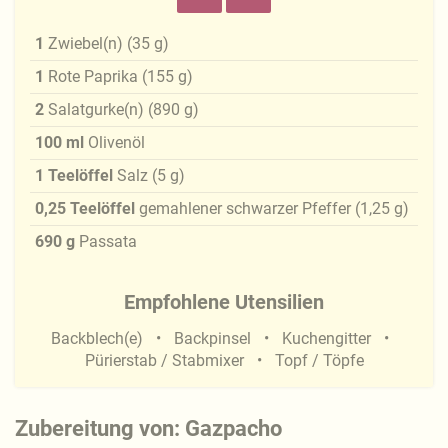
1
Zwiebel(n)
(
35
g
)
1
Rote Paprika
(
155
g
)
2
Salatgurke(n)
(
890
g
)
100
ml
Olivenöl
1
Teelöffel
Salz
(
5
g
)
0,25
Teelöffel
gemahlener schwarzer Pfeffer
(
1,25
g
)
690
g
Passata
Empfohlene Utensilien
Backblech(e)
Backpinsel
Kuchengitter
Pürierstab / Stabmixer
Topf / Töpfe
Zubereitung von: Gazpacho