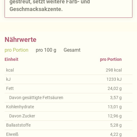
gestreut, setzt weitere Farb- und
Geschmacksakzente.
Nährwerte
pro Portion
pro 100 g
Gesamt
Einheit
pro Portion
kcal
298
kcal
kJ
1233
kJ
Fett
24,02
g
Davon gesättigte Fettsäuren
3,57
g
Kohlenhydrate
13,01
g
Davon Zucker
12,96
g
Ballaststoffe
5,28
g
Eiweiß
4,22
g