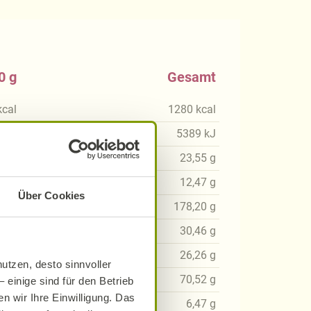
0 g
Gesamt
kcal
1280
kcal
6
kJ
5389
kJ
38
g
23,55
g
73
g
12,47
g
Über Cookies
44
g
178,20
g
78
g
30,46
g
54
g
26,26
g
utzen, desto sinnvoller
13
g
70,52
g
 einige sind für den Betrieb
n wir Ihre Einwilligung. Das
38
g
6,47
g