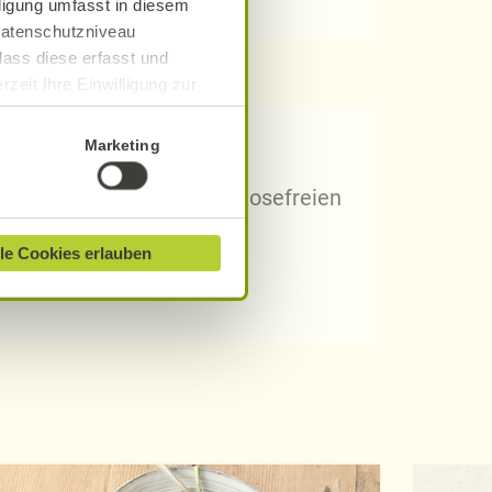
lligung umfasst in diesem
 Datenschutzniveau
dass diese erfasst und
zeit Ihre Einwilligung zur
ionen finden Sie in unserer
Marketing
 Rezepten?
arischen, gluten- und laktosefreien
le Cookies erlauben