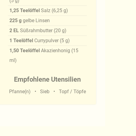
(
5
g
)
1,25
Teelöffel
Salz
(
6,25
g
)
225
g
gelbe Linsen
2
EL
Süßrahmbutter
(
20
g
)
1
Teelöffel
Currypulver
(
5
g
)
1,50
Teelöffel
Akazienhonig
(
15
ml
)
Empfohlene Utensilien
Pfanne(n)
Sieb
Topf / Töpfe