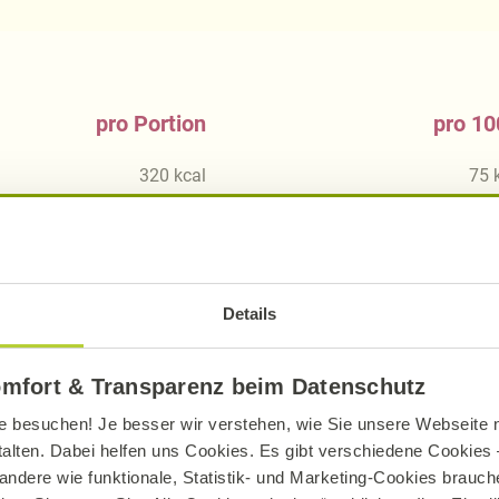
pro Portion
pro 10
320
kcal
75
1347
kJ
31
5,89
g
1,
3,12
g
0,
Details
44,55
g
10,
7,61
g
1,
omfort & Transparenz beim Datenschutz
6,56
g
1,
e besuchen! Je besser wir verstehen, wie Sie unsere Webseite n
17,63
g
4,
talten. Dabei helfen uns Cookies. Es gibt verschiedene Cookies –
andere wie funktionale, Statistik- und Marketing-Cookies brauche
1,62
g
0,