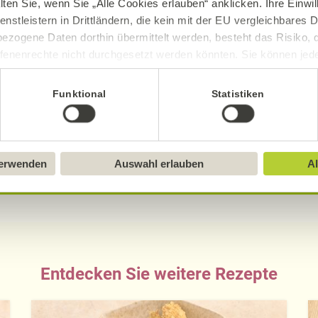
lten Sie, wenn Sie „Alle Cookies erlauben“ anklicken. Ihre Einwi
enstleistern in Drittländern, die kein mit der EU vergleichbares
ezogene Daten dorthin übermittelt werden, besteht das Risiko, 
fenenrechte nicht durchgesetzt werden könnten. Sie können jeder
ittlung widerrufen und Tools deaktivieren. Ausführliche Informat
Funktional
Statistiken
sch, gluten- und laktosefrei bei Alnatura
Sie in unserem
Impressum
.
ue Erklärung der Kennzeichnung von veganen, veget
verwenden
Auswahl erlauben
Al
Entdecken Sie weitere Rezepte