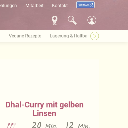
ehlungen
Mitarbeit
Kontakt
e
Vegane Rezepte
Lagerung & Haltbarkeit
Warenkund
Dhal-Curry mit gelben
Linsen
20
12
Min.
Min.