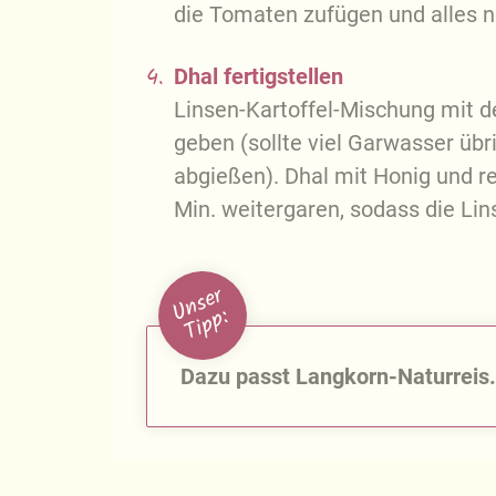
die Tomaten zufügen und alles n
4.
Dhal fertigstellen
Linsen-Kartoffel-Mischung mit
geben (sollte viel Garwasser übr
abgießen). Dhal mit Honig und r
Min. weitergaren, sodass die Lins
U
n
s
e
r
T
i
p
p
:
Dazu passt Langkorn-Naturreis.