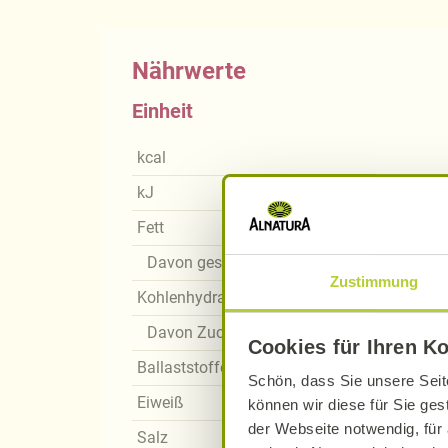
Nährwerte
Einheit
kcal
kJ
Fett
Davon gesättigte Fettsäuren
Zustimmung
Kohlenhydrate
Davon Zucker
Cookies für Ihren K
Ballaststoffe
Schön, dass Sie unsere Seit
Eiweiß
können wir diese für Sie ges
der Webseite notwendig, für 
Salz