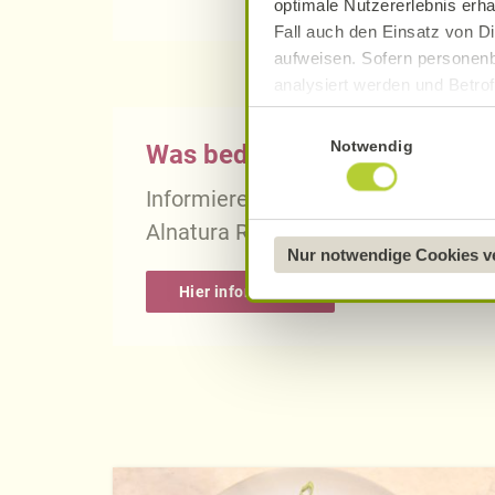
optimale Nutzererlebnis erha
Fall auch den Einsatz von Di
aufweisen. Sofern personenb
analysiert werden und Betrof
Datenverarbeitung und -überm
Einwilligungsauswahl
Datenschutzerklärung
.
Notwendig
Was bedeutet vegan, vegetari
Näheres über uns erfahren 
Informieren Sie sich über die gena
Alnatura Rezepten.
Nur notwendige Cookies 
Hier informieren