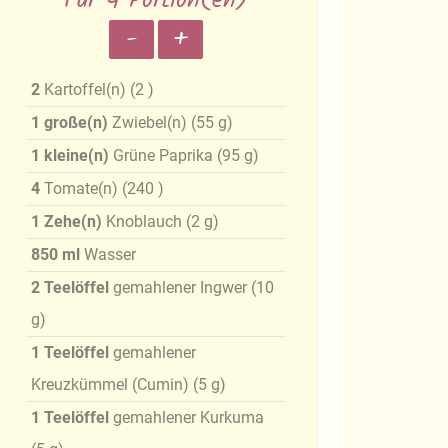
Für 4 Portion(en)
-
+
2
Kartoffel(n)
(
2
)
1
große(n)
Zwiebel(n)
(
55
g
)
1
kleine(n)
Grüne Paprika
(
95
g
)
4
Tomate(n)
(
240
)
1
Zehe(n)
Knoblauch
(
2
g
)
850
ml
Wasser
2
Teelöffel
gemahlener Ingwer
(
10
g
)
1
Teelöffel
gemahlener
Kreuzkümmel (Cumin)
(
5
g
)
1
Teelöffel
gemahlener Kurkuma