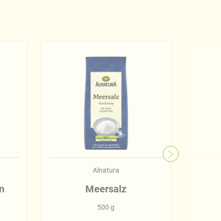
Alnatura
n
Meersalz
500 g