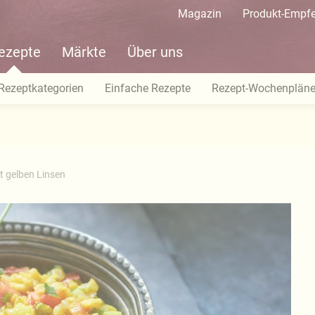
Magazin
Produkt-Empf
ezepte
Märkte
Über uns
Rezeptkategorien
Einfache Rezepte
Rezept-Wochenplän
t gelben Linsen