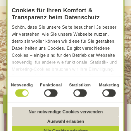
Cookies für Ihren Komfort &
Transparenz beim Datenschutz
Schön, dass Sie unsere Seite besuchen! Je besser
wir verstehen, wie Sie unsere Webseite nutzen,
desto sinnvoller können wir diese für Sie gestalten.
Dabei helfen uns Cookies. Es gibt verschiedene
Cookies – einige sind für den Betrieb der Webseite
notwendig, für andere wie funktionale, Statistik- und
Marketing-Cookies brauchen wir Ihre Einwilligung.
Das optimale Nutzererlebnis erhalten Sie, wenn Sie
„Alle Cookies erlauben“ anklicken. Ihre Einwilligung
Einwilligungsauswahl
Notwendig
Funktional
Statistiken
Marketing
umfasst in diesem Fall auch den Einsatz von
Dienstleistern in Drittländern, die kein mit der EU
Die besondere Alnatura
vergleichbares Datenschutzniveau aufweisen.
Qualität
Sofern personenbezogene Daten dorthin übermittelt
Nur notwendige Cookies verwenden
werden, besteht das Risiko, dass diese erfasst und
Auswahl erlauben
100 % Bio-Lebensmittel
analysiert werden und Betroffenenrechte nicht
Alle Cookies erlauben