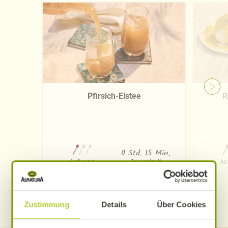
Pfirsich-Eistee
R
0 Std. 15 Min.
Aufwand
Gesamtzeit
Au
WEITERE ALNATURA REZEPTE FINDEN
Zustimmung
Details
Über Cookies