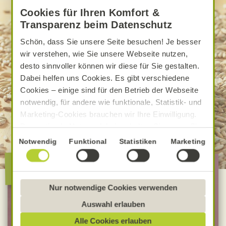
Cookies für Ihren Komfort &
Transparenz beim Datenschutz
Schön, dass Sie unsere Seite besuchen! Je besser
wir verstehen, wie Sie unsere Webseite nutzen,
desto sinnvoller können wir diese für Sie gestalten.
Dabei helfen uns Cookies. Es gibt verschiedene
Cookies – einige sind für den Betrieb der Webseite
notwendig, für andere wie funktionale, Statistik- und
Marketing-Cookies brauchen wir Ihre Einwilligung.
Das optimale Nutzererlebnis erhalten Sie, wenn Sie
„Alle Cookies erlauben“ anklicken. Ihre Einwilligung
Einwilligungsauswahl
Notwendig
Funktional
Statistiken
Marketing
umfasst in diesem Fall auch den Einsatz von
Die besondere Alnatura
Dienstleistern in Drittländern, die kein mit der EU
Qualität
vergleichbares Datenschutzniveau aufweisen.
Sofern personenbezogene Daten dorthin übermittelt
Nur notwendige Cookies verwenden
werden, besteht das Risiko, dass diese erfasst und
100 % Bio-Lebensmittel
Auswahl erlauben
analysiert werden und Betroffenenrechte nicht
Bevorzugt Bio-Verbandsware
Alle Cookies erlauben
durchgesetzt werden könnten. Sie können jederzeit