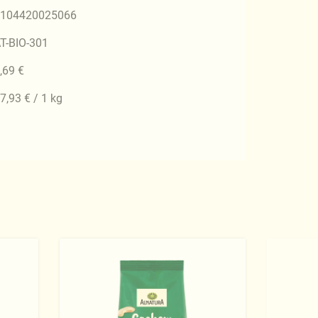
104420025066
T-BIO-301
,69 €
7,93 € / 1 kg