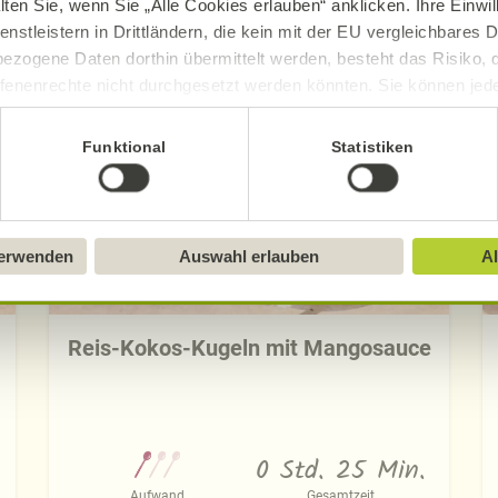
lten Sie, wenn Sie „Alle Cookies erlauben“ anklicken. Ihre Einwi
enstleistern in Drittländern, die kein mit der EU vergleichbares
Entdecken Sie die neuen Alnatura Rezept
ezogene Daten dorthin übermittelt werden, besteht das Risiko, 
fenenrechte nicht durchgesetzt werden könnten. Sie können jeder
ittlung widerrufen und Tools deaktivieren. Ausführliche Informat
Funktional
Statistiken
Sie in unserem
Impressum
.
verwenden
Auswahl erlauben
Al
Reis-Kokos-Kugeln mit Mangosauce
0 Std. 25 Min.
Aufwand
Gesamtzeit