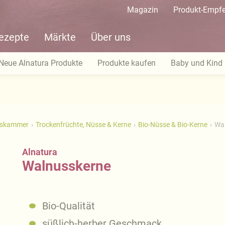
Magazin
Produkt-Empf
ezepte
Märkte
Über uns
Neue Alnatura Produkte
Produkte kaufen
Baby und Kind
tskammer
Trockenfrüchte, Nüsse & Kerne
Bio-Nüsse & Bio-Kerne
Wa
Alnatura
Walnusskerne
Bio-Qualität
süßlich-herber Geschmack