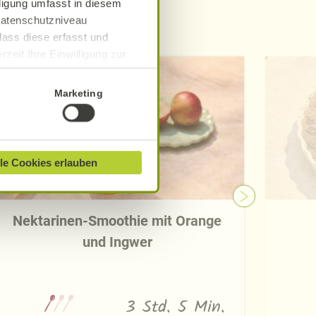
lligung umfasst in diesem
 Datenschutzniveau
e
dass diese erfasst und
zeit Ihre Einwilligung zur
ionen finden Sie in unserer
Marketing
le Cookies erlauben
Nektarinen-Smoothie mit Orange
und Ingwer
3 Std. 5 Min.