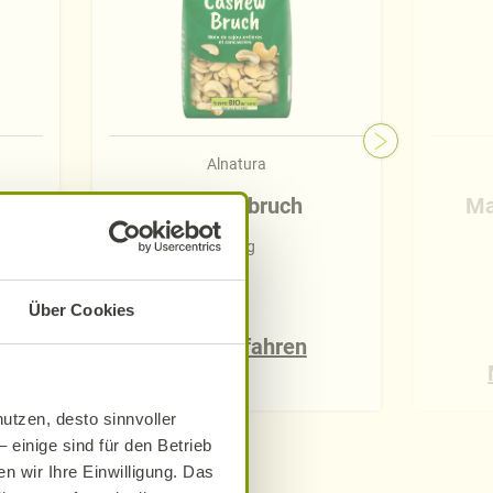
Alnatura
Cashewbruch
Ma
300 g
Über Cookies
Mehr erfahren
utzen, desto sinnvoller
 einige sind für den Betrieb
n wir Ihre Einwilligung. Das