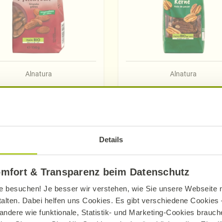
Alnatura
Alnatura
andeln geröstet &
Pekannusskerne
ungesalzen
100 g
150 g
Details
Mehr erfahren
Mehr erfahren
omfort & Transparenz beim Datenschutz
e besuchen! Je besser wir verstehen, wie Sie unsere Webseite n
talten. Dabei helfen uns Cookies. Es gibt verschiedene Cookies –
andere wie funktionale, Statistik- und Marketing-Cookies brauche