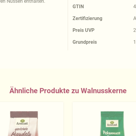
en Nüssen enthalten.
GTIN
4
Zertifizierung
A
Preis UVP
2
Grundpreis
1
Ähnliche Produkte zu Walnusskerne