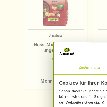
Alnatura
Nuss-Mix geröstet &
M
ungesalzen
150 g
Zustimmung
Mehr erfahren
Cookies für Ihren K
Schön, dass Sie unsere Seit
können wir diese für Sie ges
der Webseite notwendig, für 