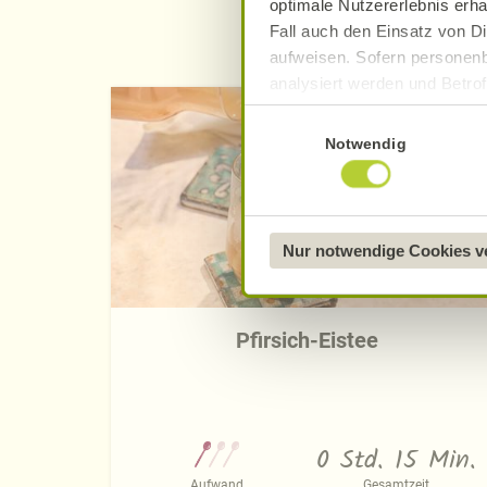
optimale Nutzererlebnis erha
Fall auch den Einsatz von Di
aufweisen. Sofern personenb
analysiert werden und Betrof
Datenverarbeitung und -überm
Einwilligungsauswahl
Datenschutzerklärung
.
Notwendig
Näheres über uns erfahren 
Nur notwendige Cookies 
Pfirsich-Eistee
0 Std. 15 Min.
Aufwand
Gesamtzeit