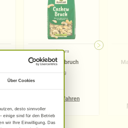
Alnatura
Cashewbruch
Ma
300 g
Über Cookies
Mehr erfahren
utzen, desto sinnvoller
 einige sind für den Betrieb
n wir Ihre Einwilligung. Das