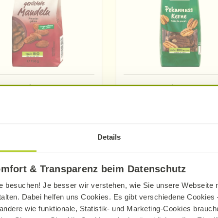
Alnatura
Alnatura
andeln geröstet &
Pekannusskerne
ungesalzen
100 g
150 g
Details
Mehr erfahren
omfort & Transparenz beim Datenschutz
Mehr erfahren
e besuchen! Je besser wir verstehen, wie Sie unsere Webseite n
talten. Dabei helfen uns Cookies. Es gibt verschiedene Cookies –
andere wie funktionale, Statistik- und Marketing-Cookies brauche