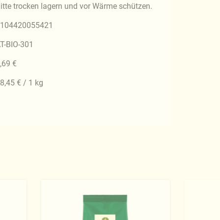
itte trocken lagern und vor Wärme schützen.
104420055421
T-BIO-301
,69 €
8,45 € / 1 kg