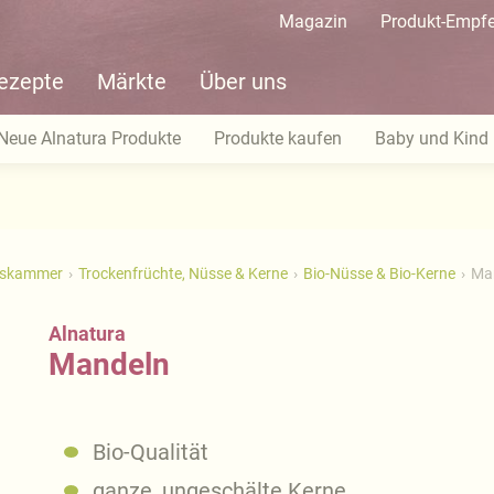
Magazin
Produkt-Empf
ezepte
Märkte
Über uns
Neue Alnatura Produkte
Produkte kaufen
Baby und Kind
tskammer
Trockenfrüchte, Nüsse & Kerne
Bio-Nüsse & Bio-Kerne
Ma
Alnatura
Mandeln
Bio-Qualität
ganze, ungeschälte Kerne