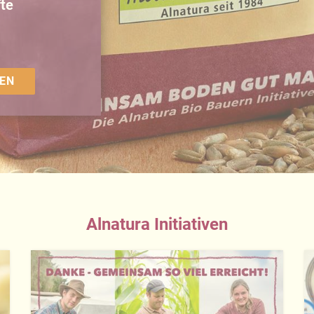
te
EN
Alnatura Initiativen