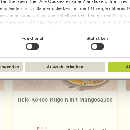
lten Sie, wenn Sie „Alle Cookies erlauben“ anklicken. Ihre Einwi
enstleistern in Drittländern, die kein mit der EU vergleichbares
ezogene Daten dorthin übermittelt werden, besteht das Risiko, 
Entdecken Sie die neuen Alnatura Rezept
fenenrechte nicht durchgesetzt werden könnten. Sie können jeder
ittlung widerrufen und Tools deaktivieren. Ausführliche Informat
Funktional
Statistiken
Sie in unserem
Impressum
.
verwenden
Auswahl erlauben
Al
Reis-Kokos-Kugeln mit Mangosauce