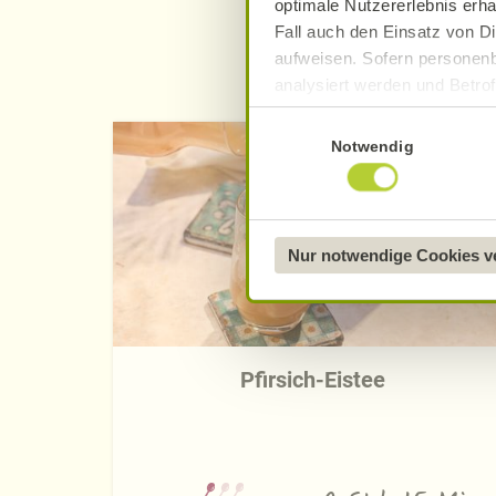
optimale Nutzererlebnis erha
Fall auch den Einsatz von Di
aufweisen. Sofern personenb
analysiert werden und Betrof
Datenverarbeitung und -überm
Einwilligungsauswahl
Datenschutzerklärung
.
Notwendig
Näheres über uns erfahren 
Nur notwendige Cookies 
Pfirsich-Eistee