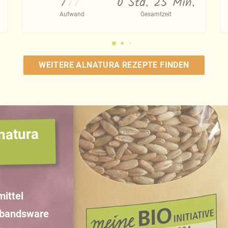
0 Std. 25 Min.
Aufwand
Gesamtzeit
WEITERE ALNATURA REZEPTE FINDEN
natura
ittel
rbandsware