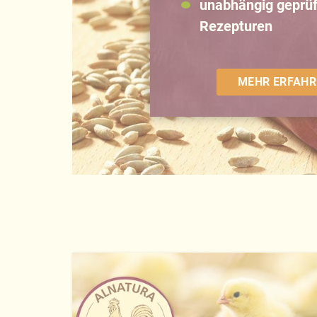
unabhängig geprüf
Rezepturen
MEHR ERFAHR