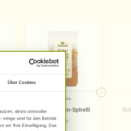
Über Cookies
Alnatura
Kichererbsen-Spirelli
Rot
utzen, desto sinnvoller
 einige sind für den Betrieb
250 g
n wir Ihre Einwilligung. Das