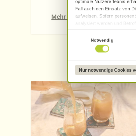
optimale Nutzererlebnis erha
Fall auch den Einsatz von Di
Mehr erfahren
aufweisen. Sofern personenb
analysiert werden und Betrof
Datenverarbeitung und -überm
Einwilligungsauswahl
Datenschutzerklärung
.
Notwendig
Näheres über uns erfahren 
Nur notwendige Cookies 