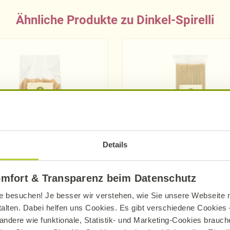
Ähnliche Produkte zu Dinkel-Spirelli
Details
Alnatura
Alnatura
omfort & Transparenz beim Datenschutz
Dinkel-Penne
Dinkel-Spaghetti
e besuchen! Je besser wir verstehen, wie Sie unsere Webseite n
talten. Dabei helfen uns Cookies. Es gibt verschiedene Cookies –
500 g
500 g
andere wie funktionale, Statistik- und Marketing-Cookies brauche