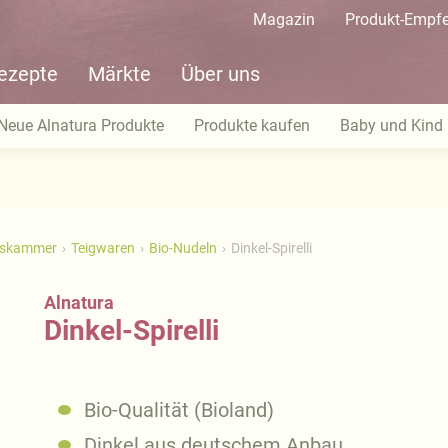
Magazin
Produkt-Empf
ezepte
Märkte
Über uns
Neue Alnatura Produkte
Produkte kaufen
Baby und Kind
tskammer
Teigwaren
Bio-Nudeln
Dinkel-Spirelli
Alnatura
Dinkel-Spirelli
Bio-Qualität (Bioland)
Dinkel aus deutschem Anbau