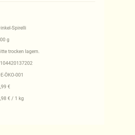
inkel-Spirelli
00 g
itte trocken lagern.
104420137202
E-ÖKO-001
,99 €
,98 € / 1 kg