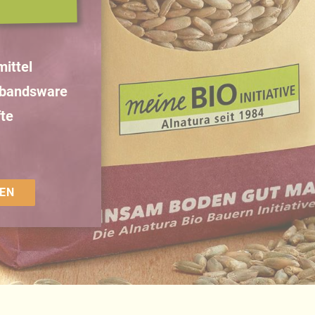
ittel
rbandsware
te
EN