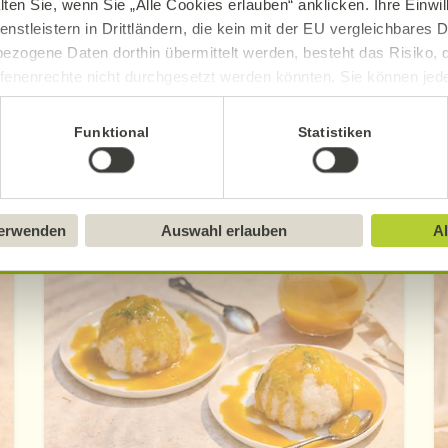
lten Sie, wenn Sie „Alle Cookies erlauben“ anklicken. Ihre Einwi
enstleistern in Drittländern, die kein mit der EU vergleichbares
Mehr erfahren
Mehr erfahren
ezogene Daten dorthin übermittelt werden, besteht das Risiko, 
fenenrechte nicht durchgesetzt werden könnten. Sie können jeder
ittlung widerrufen und Tools deaktivieren. Ausführliche Informat
Funktional
Statistiken
Sie in unserem
Impressum
.
Entdecken Sie die neuen Alnatura Rezept
verwenden
Auswahl erlauben
Al