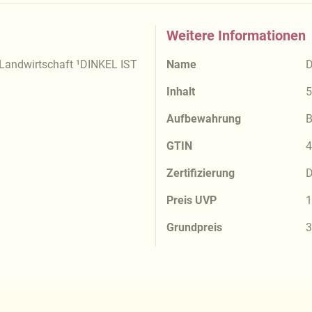
Weitere Informationen
Landwirtschaft ¹DINKEL IST
Name
D
Inhalt
5
Aufbewahrung
B
GTIN
4
Zertifizierung
D
Preis UVP
1
Grundpreis
3