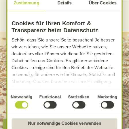
Zustimmung
Details
Über Cookies
WEITERE ALNATURA REZEPTE FINDEN
Cookies für Ihren Komfort &
Transparenz beim Datenschutz
Schön, dass Sie unsere Seite besuchen! Je besser
wir verstehen, wie Sie unsere Webseite nutzen,
desto sinnvoller können wir diese für Sie gestalten.
Dabei helfen uns Cookies. Es gibt verschiedene
Cookies – einige sind für den Betrieb der Webseite
notwendig, für andere wie funktionale, Statistik- und
Marketing-Cookies brauchen wir Ihre Einwilligung.
Das optimale Nutzererlebnis erhalten Sie, wenn Sie
„Alle Cookies erlauben“ anklicken. Ihre Einwilligung
Einwilligungsauswahl
Notwendig
Funktional
Statistiken
Marketing
umfasst in diesem Fall auch den Einsatz von
Dienstleistern in Drittländern, die kein mit der EU
vergleichbares Datenschutzniveau aufweisen.
Sofern personenbezogene Daten dorthin übermittelt
Die besondere Alnatura
Nur notwendige Cookies verwenden