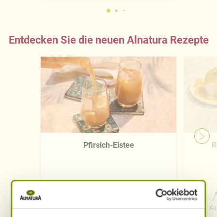
Entdecken Sie die neuen Alnatura Rezepte
Pfirsich-Eistee
R
0 Std. 15 Min.
Aufwand
Gesamtzeit
Au