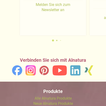
Melden Sie sich zum
Newsletter an
a
Verbinden Sie sich mit Alnatura
Produkte
Alle Alnatura Produkte
Neue Alnatura Produkte