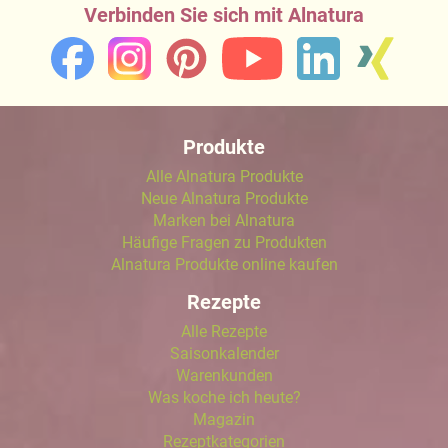
Verbinden Sie sich mit Alnatura
Produkte
Alle Alnatura Produkte
Neue Alnatura Produkte
Marken bei Alnatura
Häufige Fragen zu Produkten
Alnatura Produkte online kaufen
Rezepte
Alle Rezepte
Saisonkalender
Warenkunden
Was koche ich heute?
Magazin
Rezeptkategorien