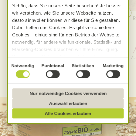
Schön, dass Sie unsere Seite besuchen! Je besser
wir verstehen, wie Sie unsere Webseite nutzen,
Pfirsich-Eistee
R
desto sinnvoller können wir diese für Sie gestalten.
Dabei helfen uns Cookies. Es gibt verschiedene
Cookies – einige sind für den Betrieb der Webseite
notwendig, für andere wie funktionale, Statistik- und
Marketing-Cookies brauchen wir Ihre Einwilligung.
0 Std. 15 Min.
Das optimale Nutzererlebnis erhalten Sie, wenn Sie
Aufwand
Gesamtzeit
Au
„Alle Cookies erlauben“ anklicken. Ihre Einwilligung
Einwilligungsauswahl
Notwendig
Funktional
Statistiken
Marketing
umfasst in diesem Fall auch den Einsatz von
Dienstleistern in Drittländern, die kein mit der EU
WEITERE ALNATURA REZEPTE FINDEN
vergleichbares Datenschutzniveau aufweisen.
Sofern personenbezogene Daten dorthin übermittelt
Nur notwendige Cookies verwenden
werden, besteht das Risiko, dass diese erfasst und
Auswahl erlauben
analysiert werden und Betroffenenrechte nicht
Alle Cookies erlauben
durchgesetzt werden könnten. Sie können jederzeit
Ihre Einwilligung zur Datenverarbeitung und
-übermittlung widerrufen und Tools deaktivieren.