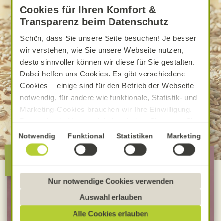
Cookies für Ihren Komfort &
Transparenz beim Datenschutz
Schön, dass Sie unsere Seite besuchen! Je besser
wir verstehen, wie Sie unsere Webseite nutzen,
desto sinnvoller können wir diese für Sie gestalten.
Dabei helfen uns Cookies. Es gibt verschiedene
Cookies – einige sind für den Betrieb der Webseite
notwendig, für andere wie funktionale, Statistik- und
Marketing-Cookies brauchen wir Ihre Einwilligung.
Das optimale Nutzererlebnis erhalten Sie, wenn Sie
„Alle Cookies erlauben“ anklicken. Ihre Einwilligung
Einwilligungsauswahl
Notwendig
Funktional
Statistiken
Marketing
umfasst in diesem Fall auch den Einsatz von
Die besondere Alnatura
Dienstleistern in Drittländern, die kein mit der EU
Qualität
vergleichbares Datenschutzniveau aufweisen.
Sofern personenbezogene Daten dorthin übermittelt
Nur notwendige Cookies verwenden
werden, besteht das Risiko, dass diese erfasst und
100 % Bio-Lebensmittel
Auswahl erlauben
analysiert werden und Betroffenenrechte nicht
Bevorzugt Bio-Verbandsware
Alle Cookies erlauben
durchgesetzt werden könnten. Sie können jederzeit