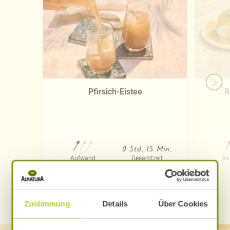
Pfirsich-Eistee
R
0 Std. 15 Min.
Aufwand
Gesamtzeit
Au
WEITERE ALNATURA REZEPTE FINDEN
Zustimmung
Details
Über Cookies