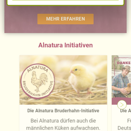
unabhängig geprüfte Rezepturen
Ihre Einwilligung zur Datenverarbeitung und
-übermittlung widerrufen und Tools deaktivieren.
Ausführliche Informationen finden Sie in unserer
MEHR ERFAHREN
Datenschutzerklärung
.
Näheres über uns erfahren Sie in unserem
Alnatura Initiativen
Impressum
.
Die Alnatura Bruderhahn-Initiative
Die A
Bei Alnatura dürfen auch die
F
männlichen Küken aufwachsen.
Deuts