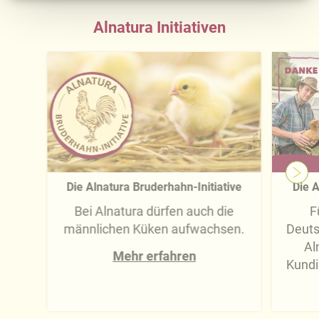
Ausführliche Informationen finden Sie in unserer
Datenschutzerklärung
.
Alnatura Initiativen
Näheres über uns erfahren Sie in unserem
Impressum
.
Die Alnatura Bruderhahn-Initiative
Die A
Bei Alnatura dürfen auch die
F
männlichen Küken aufwachsen.
Deuts
Al
Mehr erfahren
Kundi