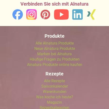
Verbinden Sie sich mit Alnatura
Produkte
Alle Alnatura Produkte
Neue Alnatura Produkte
Marken bei Alnatura
Häufige Fragen zu Produkten
Alnatura Produkte online kaufen
Rezepte
Alle Rezepte
Saisonkalender
Warenkunden
Was koche ich heute?
Magazin
Rezeptkategorien