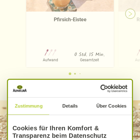
Pfirsich-Eistee
R
0 Std. 15 Min.
Aufwand
Gesamtzeit
Au
WEITERE ALNATURA REZEPTE FINDEN
Zustimmung
Details
Über Cookies
Cookies für Ihren Komfort &
Transparenz beim Datenschutz