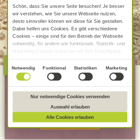
Schön, dass Sie unsere Seite besuchen! Je besser
wir verstehen, wie Sie unsere Webseite nutzen,
desto sinnvoller können wir diese für Sie gestalten.
Dabei helfen uns Cookies. Es gibt verschiedene
Cookies – einige sind für den Betrieb der Webseite
notwendig, für andere wie funktionale, Statistik- und
Marketing-Cookies brauchen wir Ihre Einwilligung.
Das optimale Nutzererlebnis erhalten Sie, wenn Sie
Die besondere Alnatura
„Alle Cookies erlauben“ anklicken. Ihre Einwilligung
Qualität
Einwilligungsauswahl
Notwendig
Funktional
Statistiken
Marketing
umfasst in diesem Fall auch den Einsatz von
Dienstleistern in Drittländern, die kein mit der EU
100 % Bio-Lebensmittel
vergleichbares Datenschutzniveau aufweisen.
Bevorzugt Bio-Verbandsware
Sofern personenbezogene Daten dorthin übermittelt
Nur notwendige Cookies verwenden
werden, besteht das Risiko, dass diese erfasst und
unabhängig geprüfte Rezepturen
Auswahl erlauben
analysiert werden und Betroffenenrechte nicht
Alle Cookies erlauben
durchgesetzt werden könnten. Sie können jederzeit
MEHR ERFAHREN
Ihre Einwilligung zur Datenverarbeitung und
-übermittlung widerrufen und Tools deaktivieren.