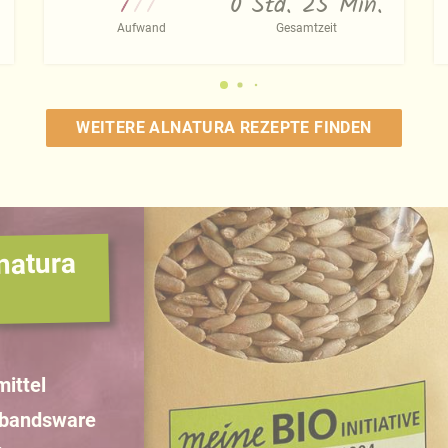
0 Std. 25 Min.
Aufwand
Gesamtzeit
WEITERE ALNATURA REZEPTE FINDEN
natura
ittel
rbandsware