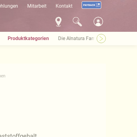
ehlungen
Mitarbeit
Kontakt
Produktkategorien
Die Alnatura Familie
Häufige Pro
men
aststoffgehalt