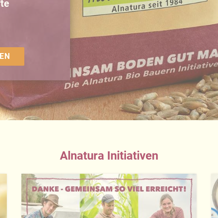
te
EN
Alnatura Initiativen