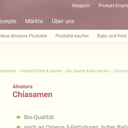
Magazin
Produkt-Empf
ezepte
Märkte
Über uns
Neue Alnatura Produkte
Produkte kaufen
Baby und Kind
tskammer
Hülsenfrüchte & Saaten
Bio-Saaten & Bio-Samen
Chiasa
Alnatura
Chiasamen
Bio-Qualität
reich an Omega-3-Fettsäuren, hoher Ball