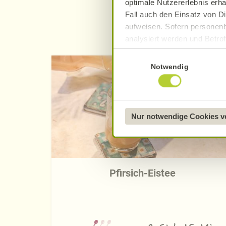
optimale Nutzererlebnis erha
Fall auch den Einsatz von Di
aufweisen. Sofern personenb
analysiert werden und Betrof
Datenverarbeitung und -überm
Einwilligungsauswahl
Datenschutzerklärung
.
Notwendig
Näheres über uns erfahren 
Nur notwendige Cookies 
Pfirsich-Eistee