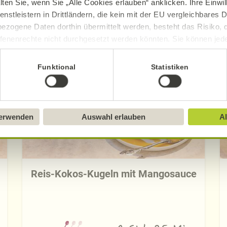
lten Sie, wenn Sie „Alle Cookies erlauben“ anklicken. Ihre Einwi
enstleistern in Drittländern, die kein mit der EU vergleichbares
ezogene Daten dorthin übermittelt werden, besteht das Risiko, 
Entdecken Sie die neuen Alnatura Rezept
fenenrechte nicht durchgesetzt werden könnten. Sie können jeder
ittlung widerrufen und Tools deaktivieren. Ausführliche Informat
Funktional
Statistiken
Sie in unserem
Impressum
.
verwenden
Auswahl erlauben
Al
Reis-Kokos-Kugeln mit Mangosauce