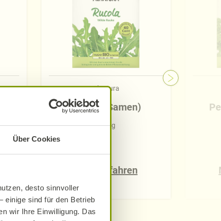
Alnatura
t
Rucola (Samen)
Pe
0,30 g
Über Cookies
Mehr erfahren
utzen, desto sinnvoller
 einige sind für den Betrieb
n wir Ihre Einwilligung. Das