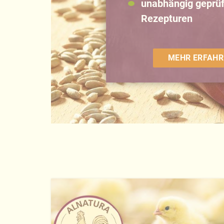
unabhängig geprüf
Rezepturen
MEHR ERFAHR