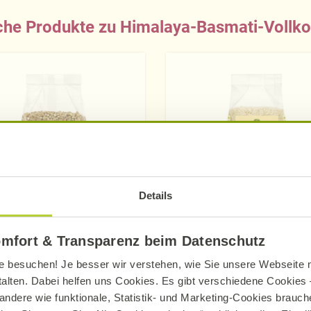
che Produkte zu Himalaya-Basmati-Vollko
Details
Alnatura
Alnatura
omfort & Transparenz beim Datenschutz
Dinkel wie Reis
Himalaya Basmati R
e besuchen! Je besser wir verstehen, wie Sie unsere Webseite n
talten. Dabei helfen uns Cookies. Es gibt verschiedene Cookies –
400 g
1 kg
andere wie funktionale, Statistik- und Marketing-Cookies brauche