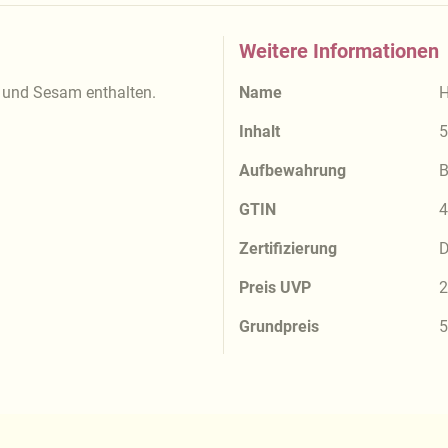
Weitere Informationen
 und Sesam enthalten.
Name
H
Inhalt
5
Aufbewahrung
B
GTIN
4
Zertifizierung
D
Preis UVP
2
Grundpreis
5