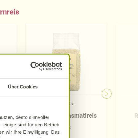
rnreis
Über Cookies
Alnatura
eis
Himalaya-Basmatireis
R
utzen, desto sinnvoller
 einige sind für den Betrieb
500 g
n wir Ihre Einwilligung. Das