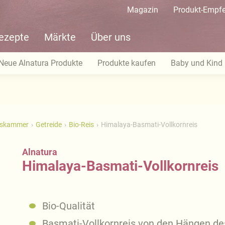
Magazin
Produkt-Empf
ezepte
Märkte
Über uns
Neue Alnatura Produkte
Produkte kaufen
Baby und Kind
tskammer
Getreide
Bio-Reis
Himalaya-Basmati-Vollkornreis
Alnatura
Himalaya-Basmati-Vollkornreis
Bio-Qualität
Basmati-Vollkornreis von den Hängen d