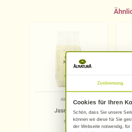
Ähnli
Zustimmung
Alnatura
Cookies für Ihren K
Jasminreis
Schön, dass Sie unsere Seit
können wir diese für Sie ges
500 g
der Webseite notwendig, für 