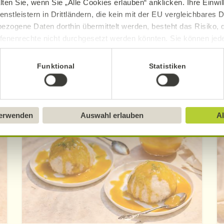
lten Sie, wenn Sie „Alle Cookies erlauben“ anklicken. Ihre Einwi
enstleistern in Drittländern, die kein mit der EU vergleichbares
Mehr erfahren
Mehr erfahren
ezogene Daten dorthin übermittelt werden, besteht das Risiko, 
fenenrechte nicht durchgesetzt werden könnten. Sie können jeder
ittlung widerrufen und Tools deaktivieren. Ausführliche Informat
Funktional
Statistiken
Sie in unserem
Impressum
.
Entdecken Sie die neuen Alnatura Rezept
verwenden
Auswahl erlauben
Al