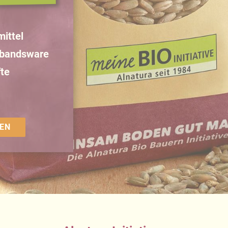
ittel
rbandsware
te
EN