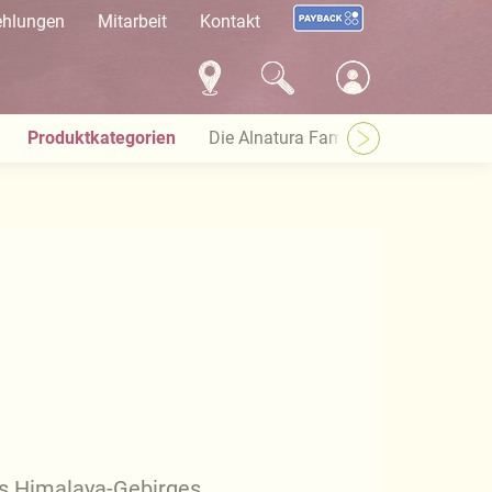
ehlungen
Mitarbeit
Kontakt
Produktkategorien
Die Alnatura Familie
Häufige Pro
es Himalaya-Gebirges