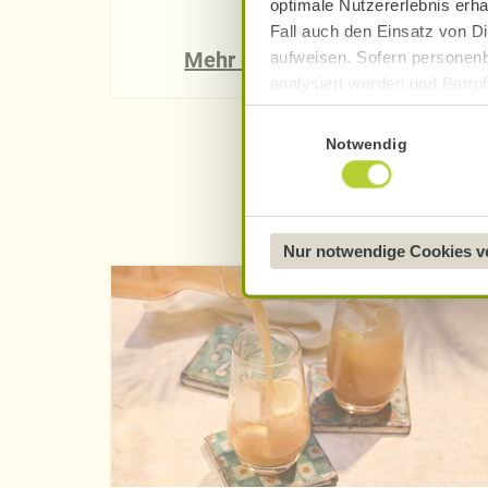
optimale Nutzererlebnis erha
Fall auch den Einsatz von Di
Mehr erfahren
aufweisen. Sofern personenb
analysiert werden und Betrof
Datenverarbeitung und -überm
Einwilligungsauswahl
Datenschutzerklärung
.
Notwendig
Näheres über uns erfahren 
Nur notwendige Cookies 