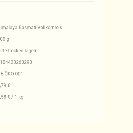
imalaya-Basmati-Vollkornreis
00 g
itte trocken lagern.
104420260290
E-ÖKO-001
,79 €
,58 € / 1 kg