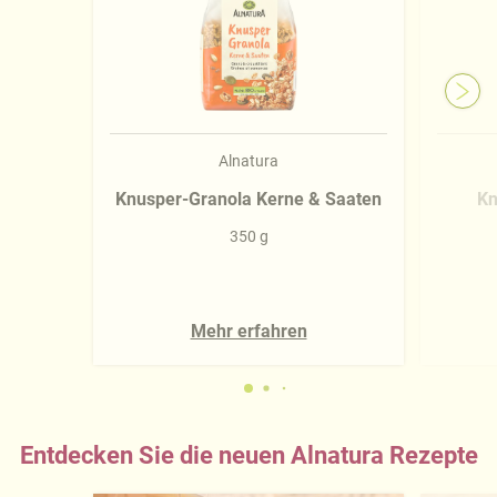
Alnatura
Knusper-Granola Kerne & Saaten
Kn
350 g
Mehr erfahren
Entdecken Sie die neuen Alnatura Rezepte