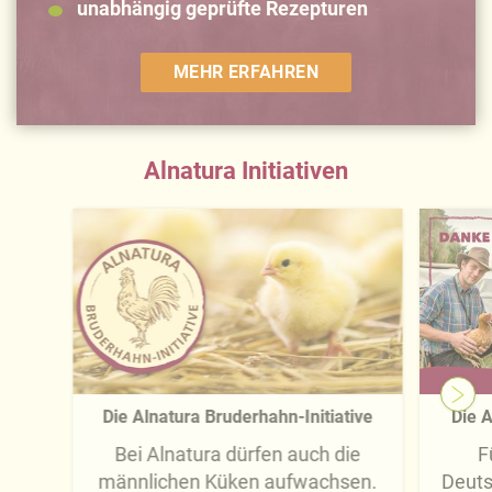
unabhängig geprüfte Rezepturen
MEHR ERFAHREN
Alnatura Initiativen
Die Alnatura Bruderhahn-Initiative
Die A
Bei Alnatura dürfen auch die
F
männlichen Küken aufwachsen.
Deuts