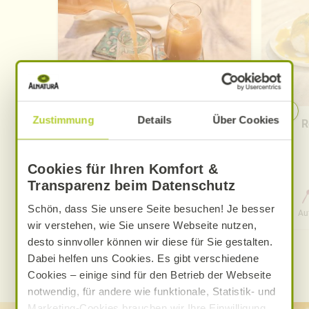
Zustimmung
Details
Über Cookies
Pfirsich-Eistee
R
Cookies für Ihren Komfort &
Transparenz beim Datenschutz
0 Std. 15 Min.
Schön, dass Sie unsere Seite besuchen! Je besser
Aufwand
Gesamtzeit
Au
wir verstehen, wie Sie unsere Webseite nutzen,
desto sinnvoller können wir diese für Sie gestalten.
Dabei helfen uns Cookies. Es gibt verschiedene
WEITERE ALNATURA REZEPTE FINDEN
Cookies – einige sind für den Betrieb der Webseite
notwendig, für andere wie funktionale, Statistik- und
Marketing-Cookies brauchen wir Ihre Einwilligung.