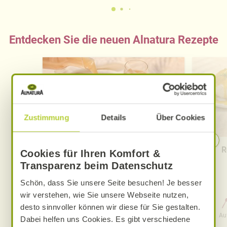
Entdecken Sie die neuen Alnatura Rezepte
Zustimmung
Details
Über Cookies
Pfirsich-Eistee
R
Cookies für Ihren Komfort &
Transparenz beim Datenschutz
Schön, dass Sie unsere Seite besuchen! Je besser
wir verstehen, wie Sie unsere Webseite nutzen,
0 Std. 15 Min.
desto sinnvoller können wir diese für Sie gestalten.
Aufwand
Gesamtzeit
Au
Dabei helfen uns Cookies. Es gibt verschiedene