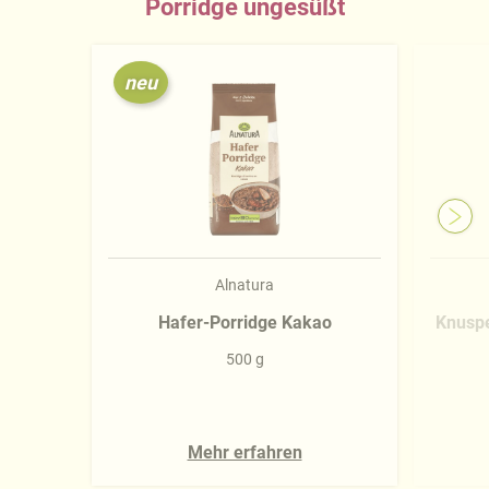
Porridge ungesüßt
neu
Alnatura
Hafer-Porridge Kakao
Knuspe
500 g
Mehr erfahren