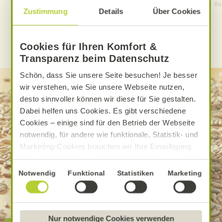
Aufwand
Gesamtzeit
Au
Zustimmung
Details
Über Cookies
WEITERE ALNATURA REZEPTE FINDEN
Cookies für Ihren Komfort &
Transparenz beim Datenschutz
Schön, dass Sie unsere Seite besuchen! Je besser
wir verstehen, wie Sie unsere Webseite nutzen,
desto sinnvoller können wir diese für Sie gestalten.
Dabei helfen uns Cookies. Es gibt verschiedene
Cookies – einige sind für den Betrieb der Webseite
notwendig, für andere wie funktionale, Statistik- und
Marketing-Cookies brauchen wir Ihre Einwilligung.
Das optimale Nutzererlebnis erhalten Sie, wenn Sie
„Alle Cookies erlauben“ anklicken. Ihre Einwilligung
Einwilligungsauswahl
Notwendig
Funktional
Statistiken
Marketing
umfasst in diesem Fall auch den Einsatz von
Dienstleistern in Drittländern, die kein mit der EU
vergleichbares Datenschutzniveau aufweisen.
Sofern personenbezogene Daten dorthin übermittelt
Nur notwendige Cookies verwenden