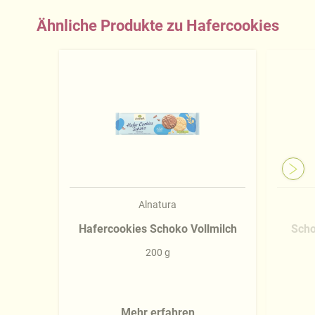
Ähnliche Produkte zu Hafercookies
Alnatura
Hafercookies Schoko Vollmilch
Scho
200 g
Mehr erfahren