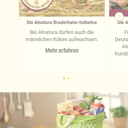
Die Alnatura Bruderhahn-Initiative
Die A
Bei Alnatura dürfen auch die
F
männlichen Küken aufwachsen.
Deuts
Al
Mehr erfahren
Kundi