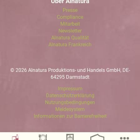
Über Alnatura
Presse
Compliance
Mitarbeit
Newsletter
Alnatura Qualität
Alnatura Frankreich
© 2026 Alnatura Produktions- und Handels GmbH, DE-
64295 Darmstadt
Impressum
Datenschutzerklärung
Nutzungsbedingungen
Meldesystem
Informationen zur Barrierefreiheit