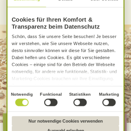
WEITERE ALNATURA REZEPTE FINDEN
Cookies für Ihren Komfort &
Transparenz beim Datenschutz
Schön, dass Sie unsere Seite besuchen! Je besser
wir verstehen, wie Sie unsere Webseite nutzen,
desto sinnvoller können wir diese für Sie gestalten.
Dabei helfen uns Cookies. Es gibt verschiedene
Cookies – einige sind für den Betrieb der Webseite
notwendig, für andere wie funktionale, Statistik- und
Marketing-Cookies brauchen wir Ihre Einwilligung.
Das optimale Nutzererlebnis erhalten Sie, wenn Sie
„Alle Cookies erlauben“ anklicken. Ihre Einwilligung
Einwilligungsauswahl
Notwendig
Funktional
Statistiken
Marketing
umfasst in diesem Fall auch den Einsatz von
Dienstleistern in Drittländern, die kein mit der EU
vergleichbares Datenschutzniveau aufweisen.
Die besondere Alnatura
Sofern personenbezogene Daten dorthin übermittelt
Nur notwendige Cookies verwenden
Qualität
werden, besteht das Risiko, dass diese erfasst und
Auswahl erlauben