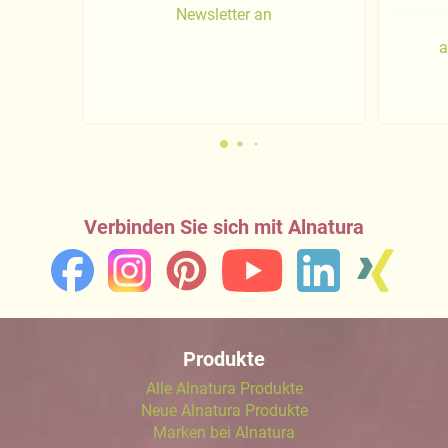
Newsletter an
a
Verbinden Sie sich mit Alnatura
Produkte
Alle Alnatura Produkte
Neue Alnatura Produkte
Marken bei Alnatura