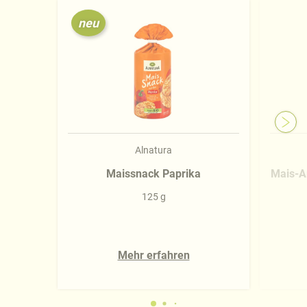
neu
Alnatura
Maissnack Paprika
Mais-A
125 g
Mehr erfahren