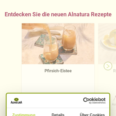
Entdecken Sie die neuen Alnatura Rezepte
Pfirsich-Eistee
R
0 Std. 15 Min.
Aufwand
Gesamtzeit
Au
Zustimmung
Details
Über Cookies