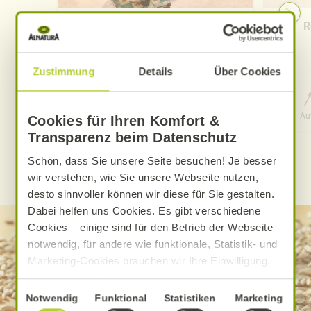
Pfirsich-Eistee
R
Zustimmung
Details
Über Cookies
0 Std. 15 Min.
Aufwand
Gesamtzeit
Au
Cookies für Ihren Komfort &
Transparenz beim Datenschutz
Schön, dass Sie unsere Seite besuchen! Je besser
WEITERE ALNATURA REZEPTE FINDEN
wir verstehen, wie Sie unsere Webseite nutzen,
desto sinnvoller können wir diese für Sie gestalten.
Dabei helfen uns Cookies. Es gibt verschiedene
Cookies – einige sind für den Betrieb der Webseite
notwendig, für andere wie funktionale, Statistik- und
Marketing-Cookies brauchen wir Ihre Einwilligung.
Das optimale Nutzererlebnis erhalten Sie, wenn Sie
„Alle Cookies erlauben“ anklicken. Ihre Einwilligung
Einwilligungsauswahl
Notwendig
Funktional
Statistiken
Marketing
umfasst in diesem Fall auch den Einsatz von