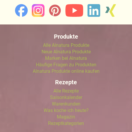
Produkte
Alle Alnatura Produkte
Neue Alnatura Produkte
Marken bei Alnatura
Häufige Fragen zu Produkten
Alnatura Produkte online kaufen
Rezepte
Alle Rezepte
Saisonkalender
Warenkunden
Was koche ich heute?
Magazin
Rezeptkategorien