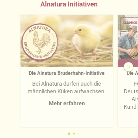
Alnatura Initiativen
Die Alnatura Bruderhahn-Initiative
Die A
Bei Alnatura dürfen auch die
F
männlichen Küken aufwachsen.
Deuts
Al
Mehr erfahren
Kundi