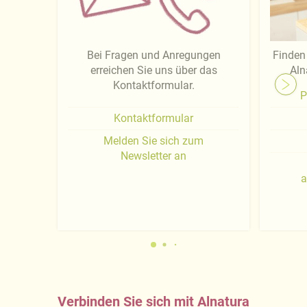
Bei Fragen und Anregungen
Finden 
erreichen Sie uns über das
Aln
Kontaktformular.
P
Kontaktformular
Melden Sie sich zum
Newsletter an
a
Verbinden Sie sich mit Alnatura