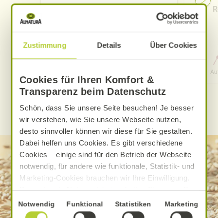
Pfirsich-Eistee
R
Zustimmung
Details
Über Cookies
0 Std. 15 Min.
Aufwand
Gesamtzeit
Au
Cookies für Ihren Komfort &
Transparenz beim Datenschutz
Schön, dass Sie unsere Seite besuchen! Je besser
WEITERE ALNATURA REZEPTE FINDEN
wir verstehen, wie Sie unsere Webseite nutzen,
desto sinnvoller können wir diese für Sie gestalten.
Dabei helfen uns Cookies. Es gibt verschiedene
Cookies – einige sind für den Betrieb der Webseite
notwendig, für andere wie funktionale, Statistik- und
Marketing-Cookies brauchen wir Ihre Einwilligung.
Das optimale Nutzererlebnis erhalten Sie, wenn Sie
„Alle Cookies erlauben“ anklicken. Ihre Einwilligung
Einwilligungsauswahl
Notwendig
Funktional
Statistiken
Marketing
umfasst in diesem Fall auch den Einsatz von