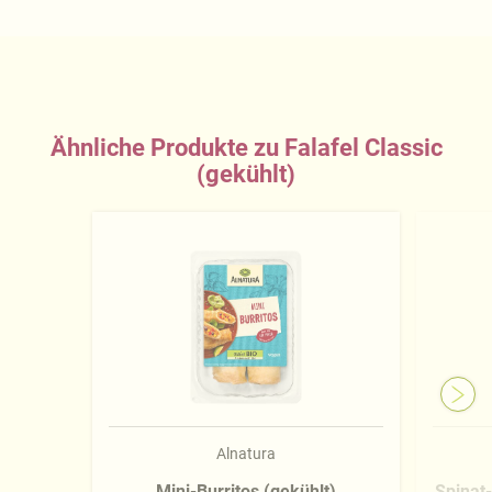
Ähnliche Produkte zu Falafel Classic
(gekühlt)
Alnatura
Mini-Burritos (gekühlt)
Spinat