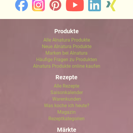
Produkte
Alle Alnatura Produkte
Neue Alnatura Produkte
Marken bei Alnatura
Häufige Fragen zu Produkten
Alnatura Produkte online kaufen
Rezepte
Alle Rezepte
Saisonkalender
Warenkunden
Was koche ich heute?
Magazin
Rezeptkategorien
Märkte