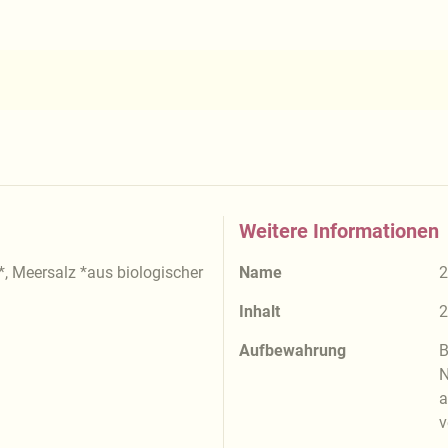
Weitere Informationen
, Meersalz *aus biologischer
Name
2
Inhalt
2
Aufbewahrung
B
N
a
v