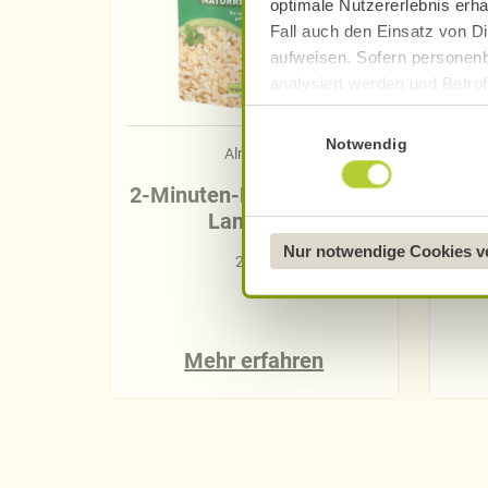
optimale Nutzererlebnis erha
Fall auch den Einsatz von Di
aufweisen. Sofern personenb
analysiert werden und Betrof
Datenverarbeitung und -überm
Einwilligungsauswahl
Datenschutzerklärung
.
Notwendig
Alnatura
Näheres über uns erfahren 
2-Minuten-Reis Naturreis
B
Langkorn
Nur notwendige Cookies 
250 g
Mehr erfahren