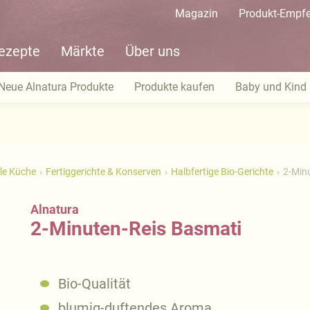
Magazin
Produkt-Empf
ezepte
Märkte
Über uns
Neue Alnatura Produkte
Produkte kaufen
Baby und Kind
le Küche
Fertiggerichte & Konserven
Halbfertige Bio-Gerichte
2-Min
Alnatura
2-Minuten-Reis Basmati
Bio-Qualität
blumig-duftendes Aroma