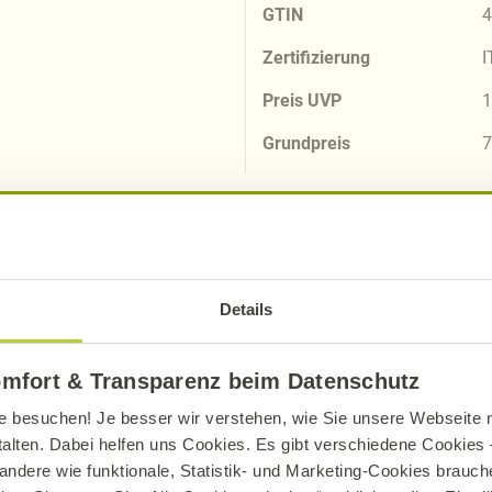
GTIN
4
Zertifizierung
I
Preis UVP
1
Grundpreis
7
Details
nliche Produkte zu 2-Minuten-Reis Basm
omfort & Transparenz beim Datenschutz
e besuchen! Je besser wir verstehen, wie Sie unsere Webseite n
talten. Dabei helfen uns Cookies. Es gibt verschiedene Cookies –
andere wie funktionale, Statistik- und Marketing-Cookies brauche