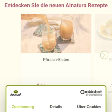
Entdecken Sie die neuen Alnatura Rezepte
Pfirsich-Eistee
R
0 Std. 15 Min.
Aufwand
Gesamtzeit
Au
Zustimmung
Details
Über Cookies