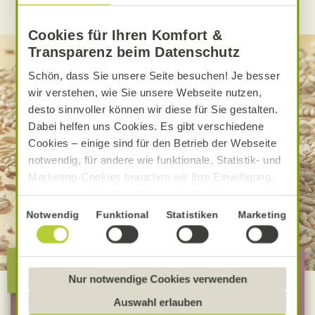
WEITERE ALNATURA REZEPTE FINDEN
Cookies für Ihren Komfort &
Transparenz beim Datenschutz
Schön, dass Sie unsere Seite besuchen! Je besser
wir verstehen, wie Sie unsere Webseite nutzen,
desto sinnvoller können wir diese für Sie gestalten.
Dabei helfen uns Cookies. Es gibt verschiedene
Cookies – einige sind für den Betrieb der Webseite
notwendig, für andere wie funktionale, Statistik- und
Marketing-Cookies brauchen wir Ihre Einwilligung.
Das optimale Nutzererlebnis erhalten Sie, wenn Sie
„Alle Cookies erlauben“ anklicken. Ihre Einwilligung
Einwilligungsauswahl
Notwendig
Funktional
Statistiken
Marketing
umfasst in diesem Fall auch den Einsatz von
Dienstleistern in Drittländern, die kein mit der EU
Die besondere Alnatura
vergleichbares Datenschutzniveau aufweisen.
Qualität
Sofern personenbezogene Daten dorthin übermittelt
Nur notwendige Cookies verwenden
werden, besteht das Risiko, dass diese erfasst und
Auswahl erlauben
analysiert werden und Betroffenenrechte nicht