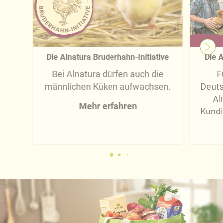
Näheres über uns erfahren Sie in unserem
Impressum
.
Die Alnatura Bruderhahn-Initiative
Die A
Bei Alnatura dürfen auch die
F
männlichen Küken aufwachsen.
Deuts
Al
Mehr erfahren
Kundi