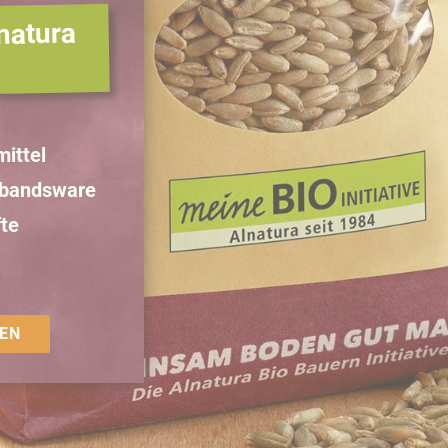
natura
ittel
rbandsware
te
EN