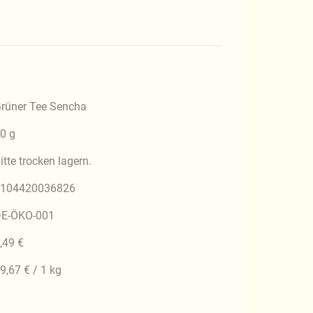
rüner Tee Sencha
0 g
itte trocken lagern.
104420036826
E-ÖKO-001
,49 €
9,67 € / 1 kg