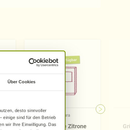
Über Cookies
utzen, desto sinnvoller
Alnatura
 einige sind für den Betrieb
n wir Ihre Einwilligung. Das
-
Grüner Tee Zitrone
Gr