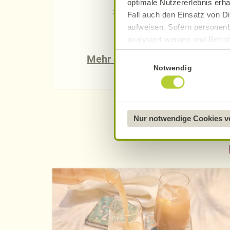
optimale Nutzererlebnis erha
30 g
Fall auch den Einsatz von Di
aufweisen. Sofern personenb
analysiert werden und Betrof
Datenverarbeitung und -überm
Einwilligungsauswahl
Mehr erfahren
Datenschutzerklärung
.
Notwendig
Näheres über uns erfahren 
Nur notwendige Cookies 