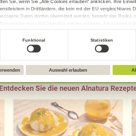
lten Sie, wenn Sie „Alle Cookies erlauben“ anklicken. Ihre Einwi
Lemon
30 g
enstleistern in Drittländern, die kein mit der EU vergleichbares
30 g
ezogene Daten dorthin übermittelt werden, besteht das Risiko, 
fenenrechte nicht durchgesetzt werden könnten. Sie können jeder
ittlung widerrufen und Tools deaktivieren. Ausführliche Informat
Mehr erfahren
Funktional
Statistiken
Mehr erfahren
Sie in unserem
Impressum
.
verwenden
Auswahl erlauben
Al
Entdecken Sie die neuen Alnatura Rezept