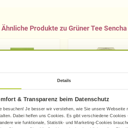
Ähnliche Produkte zu Grüner Tee Sencha
Details
omfort & Transparenz beim Datenschutz
e besuchen! Je besser wir verstehen, wie Sie unsere Webseite n
Alnatura
Alnatura
talten. Dabei helfen uns Cookies. Es gibt verschiedene Cookies –
andere wie funktionale, Statistik- und Marketing-Cookies brauche
Matcha-Grüntee
Grüner Tee Ingwer