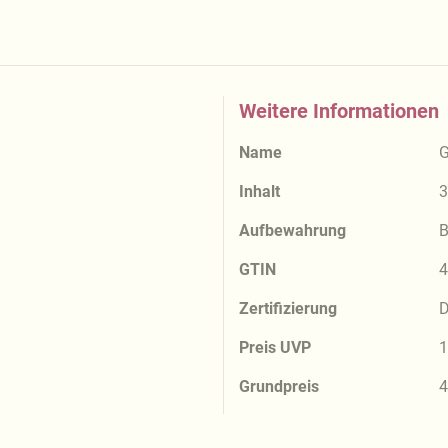
Weitere Informationen
Name
G
Inhalt
3
Aufbewahrung
B
GTIN
4
Zertifizierung
D
Preis UVP
1
Grundpreis
4