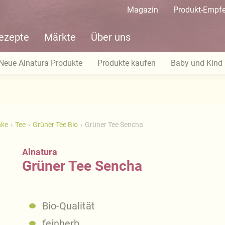
Magazin
Produkt-Empf
ezepte
Märkte
Über uns
Neue Alnatura Produkte
Produkte kaufen
Baby und Kind
nke
Tee
Grüner Tee Bio
Grüner Tee Sencha
Alnatura
Grüner Tee Sencha
Bio-Qualität
feinherb