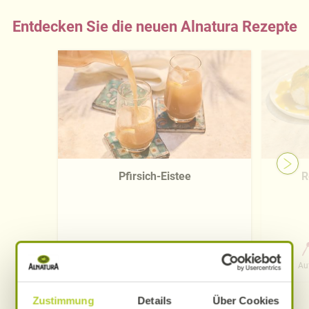
Entdecken Sie die neuen Alnatura Rezepte
Pfirsich-Eistee
R
0 Std. 15 Min.
Aufwand
Gesamtzeit
Au
Zustimmung
Details
Über Cookies