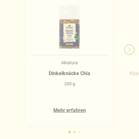
Alnatura
Dinkelknäcke Chia
Knä
200 g
Mehr erfahren