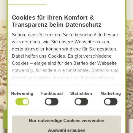
WEITERE ALNATURA REZEPTE FINDEN
Cookies für Ihren Komfort &
Transparenz beim Datenschutz
Schön, dass Sie unsere Seite besuchen! Je besser
wir verstehen, wie Sie unsere Webseite nutzen,
desto sinnvoller können wir diese für Sie gestalten.
Dabei helfen uns Cookies. Es gibt verschiedene
Cookies – einige sind für den Betrieb der Webseite
notwendig, für andere wie funktionale, Statistik- und
Marketing-Cookies brauchen wir Ihre Einwilligung.
Das optimale Nutzererlebnis erhalten Sie, wenn Sie
„Alle Cookies erlauben“ anklicken. Ihre Einwilligung
Einwilligungsauswahl
Notwendig
Funktional
Statistiken
Marketing
umfasst in diesem Fall auch den Einsatz von
Dienstleistern in Drittländern, die kein mit der EU
vergleichbares Datenschutzniveau aufweisen.
Die besondere Alnatura
Sofern personenbezogene Daten dorthin übermittelt
Nur notwendige Cookies verwenden
Qualität
werden, besteht das Risiko, dass diese erfasst und
Auswahl erlauben