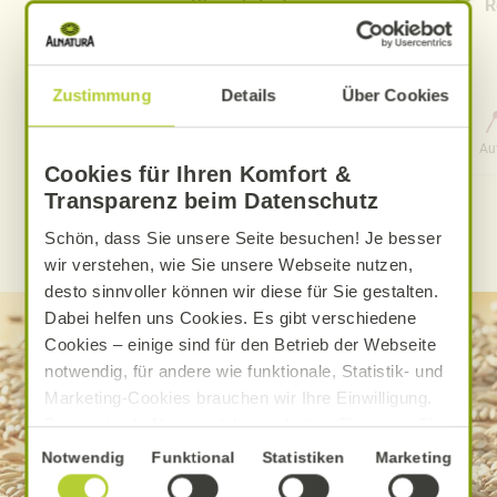
Pfirsich-Eistee
R
Zustimmung
Details
Über Cookies
0 Std. 15 Min.
Aufwand
Gesamtzeit
Au
Cookies für Ihren Komfort &
Transparenz beim Datenschutz
WEITERE ALNATURA REZEPTE FINDEN
Schön, dass Sie unsere Seite besuchen! Je besser
wir verstehen, wie Sie unsere Webseite nutzen,
desto sinnvoller können wir diese für Sie gestalten.
Dabei helfen uns Cookies. Es gibt verschiedene
Cookies – einige sind für den Betrieb der Webseite
notwendig, für andere wie funktionale, Statistik- und
Marketing-Cookies brauchen wir Ihre Einwilligung.
Das optimale Nutzererlebnis erhalten Sie, wenn Sie
„Alle Cookies erlauben“ anklicken. Ihre Einwilligung
Einwilligungsauswahl
Notwendig
Funktional
Statistiken
Marketing
umfasst in diesem Fall auch den Einsatz von