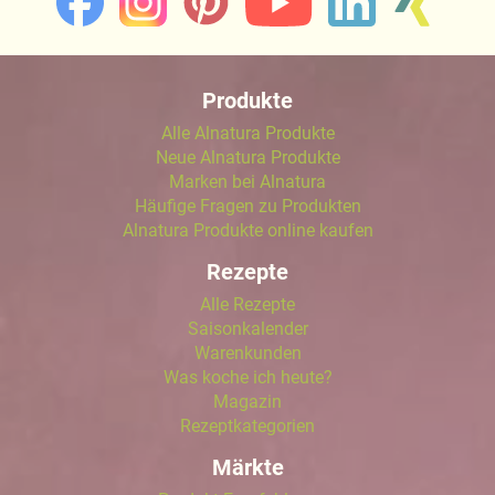
Produkte
Alle Alnatura Produkte
Neue Alnatura Produkte
Marken bei Alnatura
Häufige Fragen zu Produkten
Alnatura Produkte online kaufen
Rezepte
Alle Rezepte
Saisonkalender
Warenkunden
Was koche ich heute?
Magazin
Rezeptkategorien
Märkte