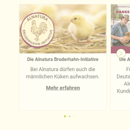
Die Alnatura Bruderhahn-Initiative
Die A
Bei Alnatura dürfen auch die
F
männlichen Küken aufwachsen.
Deuts
Al
Mehr erfahren
Kundi