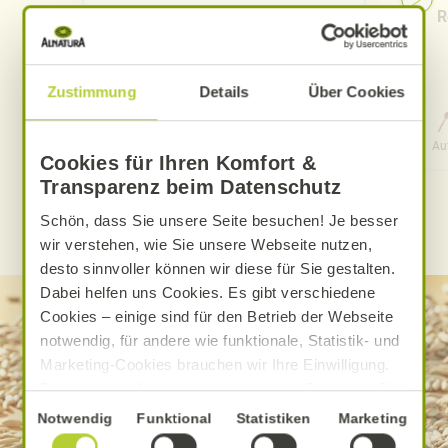
Pfirsich-Eistee
R
Zustimmung
Details
Über Cookies
0 Std. 15 Min.
Aufwand
Gesamtzeit
Au
Cookies für Ihren Komfort &
Transparenz beim Datenschutz
Schön, dass Sie unsere Seite besuchen! Je besser
WEITERE ALNATURA REZEPTE FINDEN
wir verstehen, wie Sie unsere Webseite nutzen,
desto sinnvoller können wir diese für Sie gestalten.
Dabei helfen uns Cookies. Es gibt verschiedene
Cookies – einige sind für den Betrieb der Webseite
notwendig, für andere wie funktionale, Statistik- und
Marketing-Cookies brauchen wir Ihre Einwilligung.
Das optimale Nutzererlebnis erhalten Sie, wenn Sie
„Alle Cookies erlauben“ anklicken. Ihre Einwilligung
Einwilligungsauswahl
Notwendig
Funktional
Statistiken
Marketing
umfasst in diesem Fall auch den Einsatz von