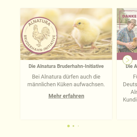
Die Alnatura Bruderhahn-Initiative
Die A
Bei Alnatura dürfen auch die
F
männlichen Küken aufwachsen.
Deuts
Al
Mehr erfahren
Kundi