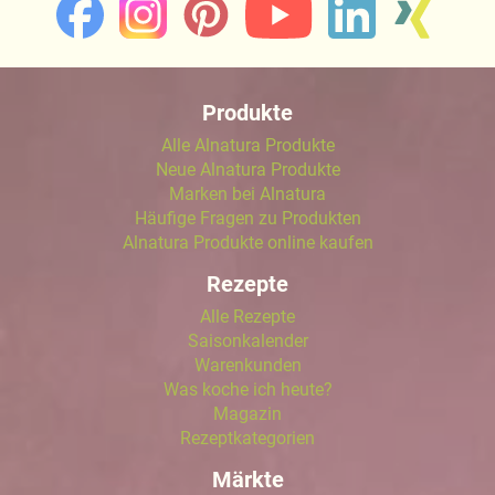
Produkte
Alle Alnatura Produkte
Neue Alnatura Produkte
Marken bei Alnatura
Häufige Fragen zu Produkten
Alnatura Produkte online kaufen
Rezepte
Alle Rezepte
Saisonkalender
Warenkunden
Was koche ich heute?
Magazin
Rezeptkategorien
Märkte