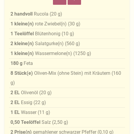
2
handvoll
Rucola
(
20
g
)
1
kleine(n)
rote Zwiebel(n)
(
30
g
)
1
Teelöffel
Blütenhonig
(
10
g
)
2
kleine(n)
Salatgurke(n)
(
560
g
)
1
kleine(n)
Wassermelone(n)
(
1250
g
)
180
g
Feta
8
Stück(e)
Oliven-Mix (ohne Stein) mit Kräutern
(
160
g
)
2
EL
Olivenöl
(
20
g
)
2
EL
Essig
(
22
g
)
1
EL
Wasser
(
11
g
)
0,50
Teelöffel
Salz
(
2,50
g
)
2
Prise(n)
gemahlener schwarzer Pfeffer
(
0,10
g
)