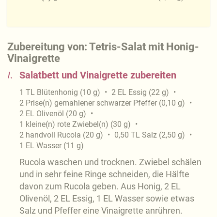
Zubereitung von: Tetris-Salat mit Honig-
Vinaigrette
1.
Salatbett und Vinaigrette zubereiten
1
TL
Blütenhonig
(
10
g
)
2
EL
Essig
(
22
g
)
2
Prise(n)
gemahlener schwarzer Pfeffer
(
0,10
g
)
2
EL
Olivenöl
(
20
g
)
1
kleine(n)
rote Zwiebel(n)
(
30
g
)
2
handvoll
Rucola
(
20
g
)
0,50
TL
Salz
(
2,50
g
)
1
EL
Wasser
(
11
g
)
Rucola waschen und trocknen. Zwiebel schälen
und in sehr feine Ringe schneiden, die Hälfte
davon zum Rucola geben. Aus Honig, 2 EL
Olivenöl, 2 EL Essig, 1 EL Wasser sowie etwas
Salz und Pfeffer eine Vinaigrette anrühren.