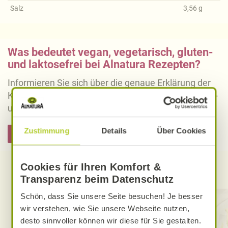
Salz
3,56
g
Was bedeutet vegan, vegetarisch, gluten-
und laktosefrei bei Alnatura Rezepten?
Informieren Sie sich über die genaue Erklärung der
Kennzeichnung von veganen, vegetarischen, gluten-
und laktosefreien Alnatura Rezepten.
Zustimmung
Details
Über Cookies
Hier informieren
Cookies für Ihren Komfort &
Entdecken Sie weitere Rezepte
Transparenz beim Datenschutz
Schön, dass Sie unsere Seite besuchen! Je besser
wir verstehen, wie Sie unsere Webseite nutzen,
desto sinnvoller können wir diese für Sie gestalten.