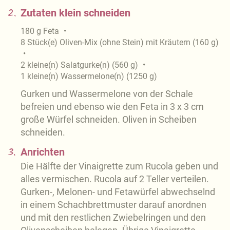
2.
Zutaten klein schneiden
180
g
Feta
8
Stück(e)
Oliven-Mix (ohne Stein) mit Kräutern
(
160
g
)
2
kleine(n)
Salatgurke(n)
(
560
g
)
1
kleine(n)
Wassermelone(n)
(
1250
g
)
Gurken und Wassermelone von der Schale
befreien und ebenso wie den Feta in 3 x 3 cm
große Würfel schneiden. Oliven in Scheiben
schneiden.
3.
Anrichten
Die Hälfte der Vinaigrette zum Rucola geben und
alles vermischen. Rucola auf 2 Teller verteilen.
Gurken-, Melonen- und Fetawürfel abwechselnd
in einem Schachbrettmuster darauf anordnen
und mit den restlichen Zwiebelringen und den