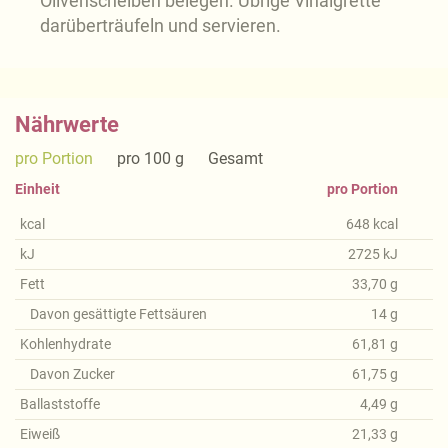
Olivenscheiben belegen. Übrige Vinaigrette
darüberträufeln und servieren.
Nährwerte
pro Portion
pro 100 g
Gesamt
Einheit
pro Portion
kcal
648
kcal
kJ
2725
kJ
Fett
33,70
g
Davon gesättigte Fettsäuren
14
g
Kohlenhydrate
61,81
g
Davon Zucker
61,75
g
Ballaststoffe
4,49
g
Eiweiß
21,33
g