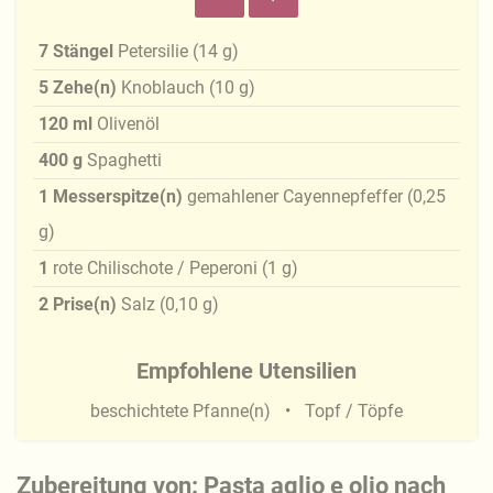
7
Stängel
Petersilie
(
14
g
)
5
Zehe(n)
Knoblauch
(
10
g
)
120
ml
Olivenöl
400
g
Spaghetti
1
Messerspitze(n)
gemahlener Cayennepfeffer
(
0,25
g
)
1
rote Chilischote / Peperoni
(
1
g
)
2
Prise(n)
Salz
(
0,10
g
)
Empfohlene Utensilien
beschichtete Pfanne(n)
Topf / Töpfe
Zubereitung von: Pasta aglio e olio nach