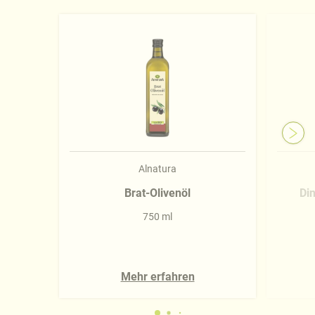
Näheres über uns erfahren Sie in unserem
Impressum
.
Alnatura
Brat-Olivenöl
Di
750 ml
Mehr erfahren