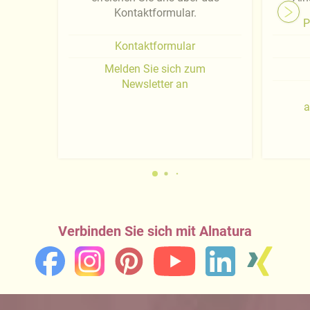
Kontaktformular.
P
Kontaktformular
Melden Sie sich zum
Newsletter an
a
Verbinden Sie sich mit Alnatura