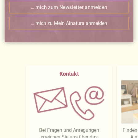
… mich zum Newsletter anmelden
… mich zu Mein Alnatura anmelden
Kontakt
Bei Fragen und Anregungen
Finden 
erreichen Sie uns über das
Aln