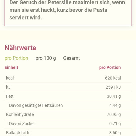
Der Geruch der Petersilie maximiert sich, wenn
man sie erst hackt, kurz bevor die Pasta
serviert wird.
Nährwerte
pro Portion
pro 100 g
Gesamt
Einheit
pro Portion
kcal
620
kcal
kJ
2591
kJ
Fett
30,41
g
Davon gesättigte Fettsäuren
4,44
g
Kohlenhydrate
70,95
g
Davon Zucker
0,71
g
Ballaststoffe
3,60
g