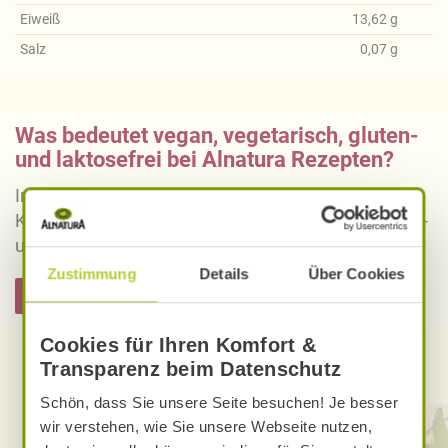
Eiweiß
13,62
g
Salz
0,07
g
Was bedeutet vegan, vegetarisch, gluten-
und laktosefrei bei Alnatura Rezepten?
Informieren Sie sich über die genaue Erklärung der
Kennzeichnung von veganen, vegetarischen, gluten-
und laktosefreien Alnatura Rezepten.
Zustimmung
Details
Über Cookies
Hier informieren
Cookies für Ihren Komfort &
Entdecken Sie weitere Rezepte
Transparenz beim Datenschutz
Schön, dass Sie unsere Seite besuchen! Je besser
wir verstehen, wie Sie unsere Webseite nutzen,