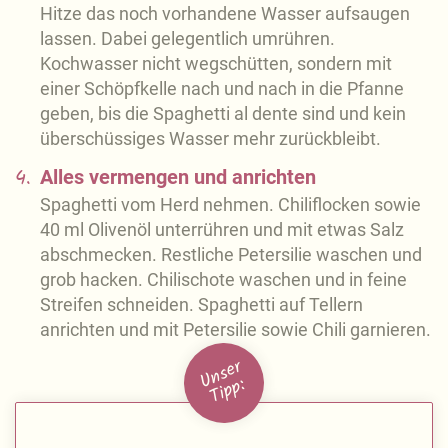
Hitze das noch vorhandene Wasser aufsaugen
lassen. Dabei gelegentlich umrühren.
Kochwasser nicht wegschütten, sondern mit
einer Schöpfkelle nach und nach in die Pfanne
geben, bis die Spaghetti al dente sind und kein
überschüssiges Wasser mehr zurückbleibt.
4.
Alles vermengen und anrichten
Spaghetti vom Herd nehmen. Chiliflocken sowie
40 ml Olivenöl unterrühren und mit etwas Salz
abschmecken. Restliche Petersilie waschen und
grob hacken. Chilischote waschen und in feine
Streifen schneiden. Spaghetti auf Tellern
anrichten und mit Petersilie sowie Chili garnieren.
U
n
s
e
r
Ti
p
p: