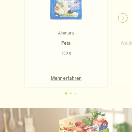
Alnatura
Feta
Weide
180 g
Mehr erfahren