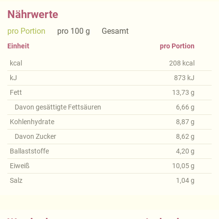
Nährwerte
pro Portion
pro 100 g
Gesamt
Einheit
pro Portion
kcal
208
kcal
kJ
873
kJ
Fett
13,73
g
Davon gesättigte Fettsäuren
6,66
g
Kohlenhydrate
8,87
g
Davon Zucker
8,62
g
Ballaststoffe
4,20
g
Eiweiß
10,05
g
Salz
1,04
g