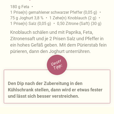
180
g
Feta
1
Prise(n)
gemahlener schwarzer Pfeffer
(
0,05
g
)
75
g
Joghurt 3,8 %
1
Zehe(n)
Knoblauch
(
2
g
)
1
Prise(n)
Salz
(
0,05
g
)
0,50
Zitrone (Saft)
(
30
g
)
Knoblauch schälen und mit Paprika, Feta,
Zitronensaft und je 2 Prisen Salz und Pfeffer in
ein hohes Gefäß geben. Mit dem Pürierstab fein
pürieren, dann den Joghurt unterrühren.
U
n
s
e
r
Ti
p
p:
Den Dip nach der Zubereitung in den
Kühlschrank stellen, dann wird er etwas fester
und lässt sich besser verstreichen.