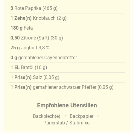
3
Rote Paprika
(
465
g
)
1
Zehe(n)
Knoblauch
(
2
g
)
180
g
Feta
0,50
Zitrone (Saft)
(
30
g
)
75
g
Joghurt 3,8 %
0
g
gemahlener Cayennepfeffer
1
EL
Bratöl
(
10
g
)
1
Prise(n)
Salz
(
0,05
g
)
1
Prise(n)
gemahlener schwarzer Pfeffer
(
0,05
g
)
Empfohlene Utensilien
Backblech(e)
Backpapier
Pürierstab / Stabmixer