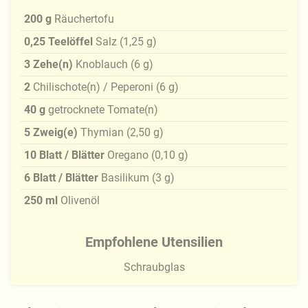
200
g
Räuchertofu
0,25
Teelöffel
Salz
(
1,25
g
)
3
Zehe(n)
Knoblauch
(
6
g
)
2
Chilischote(n) / Peperoni
(
6
g
)
40
g
getrocknete Tomate(n)
5
Zweig(e)
Thymian
(
2,50
g
)
10
Blatt / Blätter
Oregano
(
0,10
g
)
6
Blatt / Blätter
Basilikum
(
3
g
)
250
ml
Olivenöl
Empfohlene Utensilien
Schraubglas