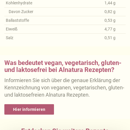
Kohlenhydrate
1,44
g
Davon Zucker
0,82
g
Ballaststoffe
0,53
g
Eiweiß
4,77
g
Salz
0,51
g
Was bedeutet vegan, vegetarisch, gluten-
und laktosefrei bei Alnatura Rezepten?
Informieren Sie sich über die genaue Erklärung der
Kennzeichnung von veganen, vegetarischen, gluten-
und laktosefreien Alnatura Rezepten.
Hier informieren