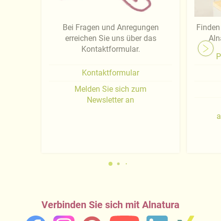
Bei Fragen und Anregungen
Finden 
erreichen Sie uns über das
Aln
Kontaktformular.
P
Kontaktformular
Melden Sie sich zum
Newsletter an
a
Verbinden Sie sich mit Alnatura