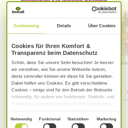
Entdecken Sie weitere Rezepte
Zustimmung
Details
Über Cookies
Cookies für Ihren Komfort &
Transparenz beim Datenschutz
Schön, dass Sie unsere Seite besuchen! Je besser
Cremige Tomaten-Knoblauch-
Somm
Pasta
wir verstehen, wie Sie unsere Webseite nutzen,
desto sinnvoller können wir diese für Sie gestalten.
Dabei helfen uns Cookies. Es gibt verschiedene
Cookies – einige sind für den Betrieb der Webseite
0 Std. 30 Min.
notwendig, für andere wie funktionale, Statistik- und
Aufwand
Gesamtzeit
Au
Marketing-Cookies brauchen wir Ihre Einwilligung.
Das optimale Nutzererlebnis erhalten Sie, wenn Sie
„Alle Cookies erlauben“ anklicken. Ihre Einwilligung
Einwilligungsauswahl
Notwendig
Funktional
Statistiken
Marketing
umfasst in diesem Fall auch den Einsatz von