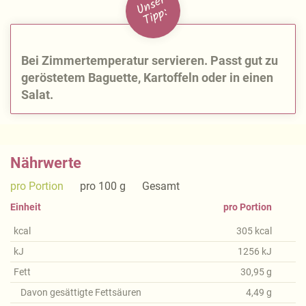
U
n
s
e
r
Ti
p
p:
Bei Zimmertemperatur servieren. Passt gut zu
geröstetem Baguette, Kartoffeln oder in einen
Salat.
Nährwerte
pro Portion
pro 100 g
Gesamt
Einheit
pro Portion
kcal
305
kcal
kJ
1256
kJ
Fett
30,95
g
Davon gesättigte Fettsäuren
4,49
g