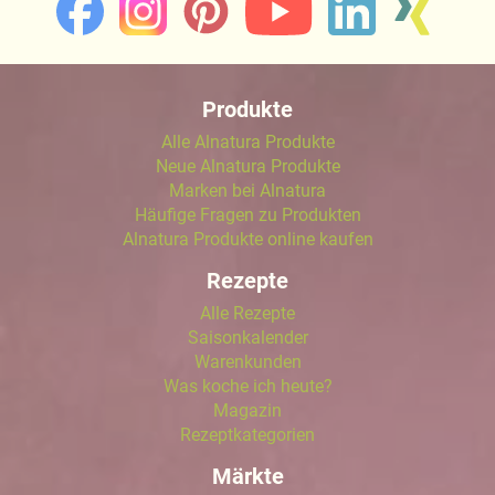
Produkte
Alle Alnatura Produkte
Neue Alnatura Produkte
Marken bei Alnatura
Häufige Fragen zu Produkten
Alnatura Produkte online kaufen
Rezepte
Alle Rezepte
Saisonkalender
Warenkunden
Was koche ich heute?
Magazin
Rezeptkategorien
Märkte