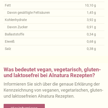
Fett
10,10
g
Davon gesättigte Fettsäuren
1,45
g
Kohlenhydrate
3,92
g
Davon Zucker
0,91
g
Ballaststoffe
0,34
g
Eiweiß
0,68
g
Salz
0,38
g
Was bedeutet vegan, vegetarisch, gluten-
und laktosefrei bei Alnatura Rezepten?
Informieren Sie sich über die genaue Erklärung der
Kennzeichnung von veganen, vegetarischen, gluten-
und laktosefreien Alnatura Rezepten.