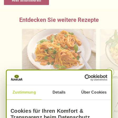
Hier informieren
Entdecken Sie weitere Rezepte
Cremige Tomaten-Knoblauch-
Somm
Pasta
Zustimmung
Details
Über Cookies
0 Std. 30 Min.
Cookies für Ihren Komfort &
Aufwand
Gesamtzeit
Au
Transparenz beim Datenschutz