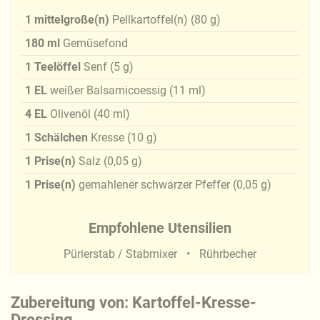
1
mittelgroße(n)
Pellkartoffel(n)
(
80
g
)
180
ml
Gemüsefond
1
Teelöffel
Senf
(
5
g
)
1
EL
weißer Balsamicoessig
(
11
ml
)
4
EL
Olivenöl
(
40
ml
)
1
Schälchen
Kresse
(
10
g
)
1
Prise(n)
Salz
(
0,05
g
)
1
Prise(n)
gemahlener schwarzer Pfeffer
(
0,05
g
)
Empfohlene Utensilien
Pürierstab / Stabmixer
Rührbecher
Zubereitung von: Kartoffel-Kresse-
Dressing