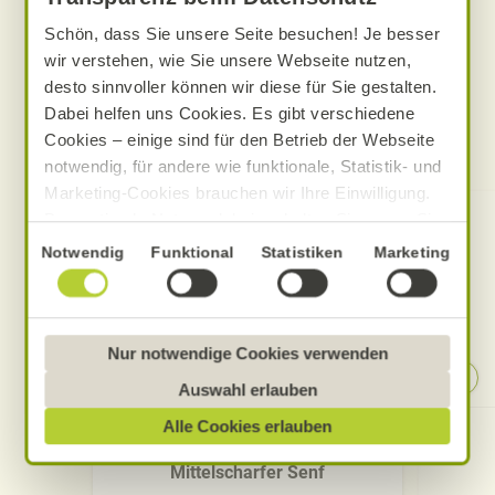
Schön, dass Sie unsere Seite besuchen! Je besser
wir verstehen, wie Sie unsere Webseite nutzen,
desto sinnvoller können wir diese für Sie gestalten.
Dabei helfen uns Cookies. Es gibt verschiedene
Cookies – einige sind für den Betrieb der Webseite
Produkte zum Rezept
notwendig, für andere wie funktionale, Statistik- und
Marketing-Cookies brauchen wir Ihre Einwilligung.
Das optimale Nutzererlebnis erhalten Sie, wenn Sie
„Alle Cookies erlauben“ anklicken. Ihre Einwilligung
Einwilligungsauswahl
Notwendig
Funktional
Statistiken
Marketing
umfasst in diesem Fall auch den Einsatz von
Dienstleistern in Drittländern, die kein mit der EU
vergleichbares Datenschutzniveau aufweisen.
Sofern personenbezogene Daten dorthin übermittelt
Nur notwendige Cookies verwenden
werden, besteht das Risiko, dass diese erfasst und
Auswahl erlauben
analysiert werden und Betroffenenrechte nicht
Alle Cookies erlauben
durchgesetzt werden könnten. Sie können jederzeit
Alnatura
Ihre Einwilligung zur Datenverarbeitung und
Mittelscharfer Senf
-übermittlung widerrufen und Tools deaktivieren.