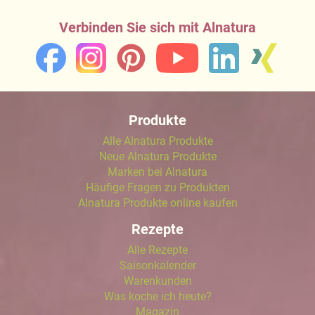
Verbinden Sie sich mit Alnatura
Produkte
Alle Alnatura Produkte
Neue Alnatura Produkte
Marken bei Alnatura
Häufige Fragen zu Produkten
Alnatura Produkte online kaufen
Rezepte
Alle Rezepte
Saisonkalender
Warenkunden
Was koche ich heute?
Magazin