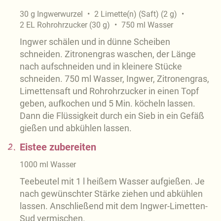
30
g
Ingwerwurzel
2
Limette(n) (Saft)
(
2
g
)
2
EL
Rohrohrzucker
(
30
g
)
750
ml
Wasser
Ingwer schälen und in dünne Scheiben
schneiden. Zitronengras waschen, der Länge
nach aufschneiden und in kleinere Stücke
schneiden. 750 ml Wasser, Ingwer, Zitronengras,
Limettensaft und Rohrohrzucker in einen Topf
geben, aufkochen und 5 Min. köcheln lassen.
Dann die Flüssigkeit durch ein Sieb in ein Gefäß
gießen und abkühlen lassen.
2.
Eistee zubereiten
1000
ml
Wasser
Teebeutel mit 1 l heißem Wasser aufgießen. Je
nach gewünschter Stärke ziehen und abkühlen
lassen. Anschließend mit dem Ingwer-Limetten-
Sud vermischen.