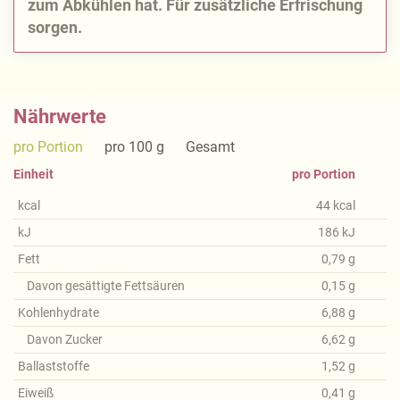
zum Abkühlen hat. Für zusätzliche Erfrischung
sorgen.
Nährwerte
pro Portion
pro 100 g
Gesamt
Einheit
pro Portion
kcal
44
kcal
kJ
186
kJ
Fett
0,79
g
Davon gesättigte Fettsäuren
0,15
g
Kohlenhydrate
6,88
g
Davon Zucker
6,62
g
Ballaststoffe
1,52
g
Eiweiß
0,41
g