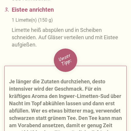
3.
Eistee anrichten
1
Limette(n)
(
150
g
)
Limette heiß abspülen und in Scheiben
schneiden. Auf Gläser verteilen und mit Eistee
aufgießen.
U
n
s
e
r
Ti
p
p:
Je länger die Zutaten durchziehen, desto
intensiver wird der Geschmack. Für ein
kräftiges Aroma den Ingwer-Limetten-Sud über
Nacht im Topf abkühlen lassen und dann erst
abfüllen. Wer es etwas bitterer mag, verwendet
schwarzen statt grünem Tee. Den Tee kann man
am Vorabend ansetzen, damit er genug Zeit