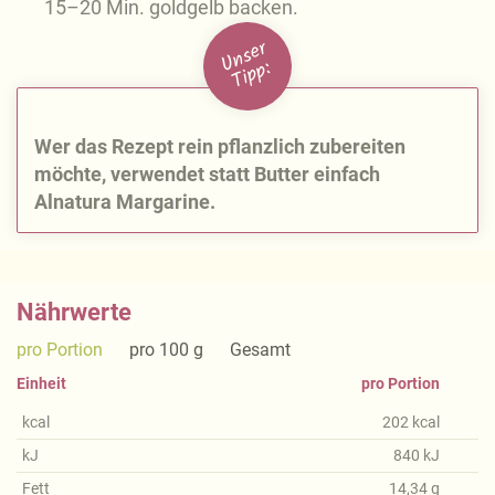
15–20 Min. goldgelb backen.
U
n
s
e
r
Ti
p
p:
Wer das Rezept rein pflanzlich zubereiten
möchte, verwendet statt Butter einfach
Alnatura Margarine.
Nährwerte
pro Portion
pro 100 g
Gesamt
Einheit
pro Portion
kcal
202
kcal
kJ
840
kJ
Fett
14,34
g