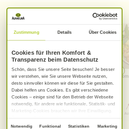
Entdecken Sie weitere Rezepte
Zustimmung
Details
Über Cookies
Cookies für Ihren Komfort &
Transparenz beim Datenschutz
Schön, dass Sie unsere Seite besuchen! Je besser
Cremige Tomaten-Knoblauch-
Somm
wir verstehen, wie Sie unsere Webseite nutzen,
Pasta
desto sinnvoller können wir diese für Sie gestalten.
Dabei helfen uns Cookies. Es gibt verschiedene
Cookies – einige sind für den Betrieb der Webseite
notwendig, für andere wie funktionale, Statistik- und
0 Std. 30 Min.
Marketing-Cookies brauchen wir Ihre Einwilligung.
Aufwand
Gesamtzeit
Au
Das optimale Nutzererlebnis erhalten Sie, wenn Sie
„Alle Cookies erlauben“ anklicken. Ihre Einwilligung
Einwilligungsauswahl
Notwendig
Funktional
Statistiken
Marketing