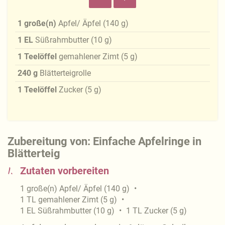
1
große(n)
Apfel/ Äpfel
(
140
g
)
1
EL
Süßrahmbutter
(
10
g
)
1
Teelöffel
gemahlener Zimt
(
5
g
)
240
g
Blätterteigrolle
1
Teelöffel
Zucker
(
5
g
)
Zubereitung von: Einfache Apfelringe in
Blätterteig
1.
Zutaten vorbereiten
1
große(n)
Apfel/ Äpfel
(
140
g
)
1
TL
gemahlener Zimt
(
5
g
)
1
EL
Süßrahmbutter
(
10
g
)
1
TL
Zucker
(
5
g
)