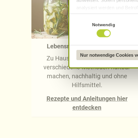
aufweisen. Sofern personenb
analysiert werden und Betrof
Datenverarbeitung und -überm
Einwilligungsauswahl
Datenschutzerklärung
.
Notwendig
Näheres über uns erfahren 
Lebensmittel haltbar machen
Nur notwendige Cookies 
Zu Hause Lebensmittel durch
verschiedene Methoden haltbar
machen, nachhaltig und ohne
Hilfsmittel.
Rezepte und Anleitungen hier
entdecken