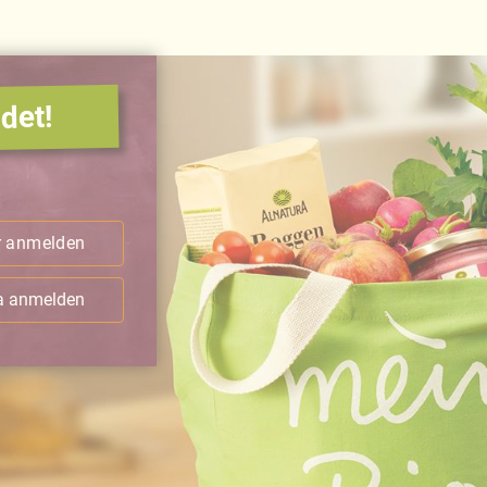
det!
.
r anmelden
ra anmelden