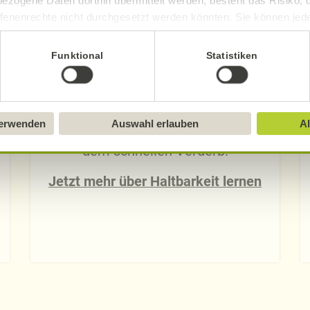
ezogene Daten dorthin übermittelt werden, besteht das Risiko, 
fenenrechte nicht durchgesetzt werden könnten. Sie können jeder
ittlung widerrufen und Tools deaktivieren. Ausführliche Informat
Funktional
Statistiken
Sie in unserem
Impressum
.
Lebensmittel: Haltbarkeit
verwenden
Auswahl erlauben
Al
So bewahren Sie Lebensmittel vor
dem schnellen Verderb.
Jetzt mehr über Haltbarkeit lernen