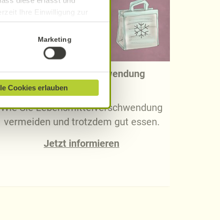
dass diese erfasst und
zeit Ihre Einwilligung zur
ionen finden Sie in unserer
Marketing
Lebensmittelverschwendung
vermeiden
le Cookies erlauben
Wie Sie Lebensmittelverschwendung
vermeiden und trotzdem gut essen.
Jetzt informieren