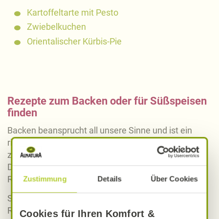
Kartoffeltarte mit Pesto
Zwiebelkuchen
Orientalischer Kürbis-Pie
Rezepte zum Backen oder für Süßspeisen
finden
Backen beansprucht all unsere Sinne und ist ein
richtiges Handwerk. Wir haben zahlreiche Rezepte
zum Backen und Kochen für Süßspeisen und
Desserts zu Brot, Marmelade, Pfannkuchen, Tartes-
Rezepte oder Plätzchen für Sie zusammengestellt.
Zustimmung
Details
Über Cookies
Schauen Sie doch einfach mal unsere einzelnen
Rezept-Kategorien an und lassen Sie sich von der
Cookies für Ihren Komfort &