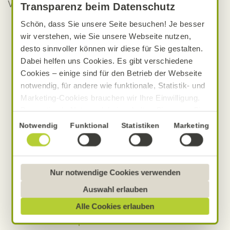
Vielzahl an Back- und Dessert-Rezepten inspirieren.
Transparenz beim Datenschutz
Brot- und Brötchenrezepte
Schön, dass Sie unsere Seite besuchen! Je besser
wir verstehen, wie Sie unsere Webseite nutzen,
Dessert-Rezepte
desto sinnvoller können wir diese für Sie gestalten.
Pfannkuchen-Rezepte
Dabei helfen uns Cookies. Es gibt verschiedene
Eis- und Parfaitrezepte
Cookies – einige sind für den Betrieb der Webseite
Fettgebackenes: Rezepte
notwendig, für andere wie funktionale, Statistik- und
Marketing-Cookies brauchen wir Ihre Einwilligung.
Marmelade-Rezepte
Das optimale Nutzererlebnis erhalten Sie, wenn Sie
Plätzchen-Rezepte
„Alle Cookies erlauben“ anklicken. Ihre Einwilligung
Einwilligungsauswahl
Notwendig
Funktional
Statistiken
Marketing
Pralinen-Rezepte
umfasst in diesem Fall auch den Einsatz von
Kuchen-Rezepte
Dienstleistern in Drittländern, die kein mit der EU
Muffin-Rezepte
vergleichbares Datenschutzniveau aufweisen.
Sofern personenbezogene Daten dorthin übermittelt
Nur notwendige Cookies verwenden
Rezepte: Süßgebäck
werden, besteht das Risiko, dass diese erfasst und
Tarte-Rezepte
Auswahl erlauben
analysiert werden und Betroffenenrechte nicht
Torten-Rezepte
Alle Cookies erlauben
durchgesetzt werden könnten. Sie können jederzeit
Waffel-Rezepte
Ihre Einwilligung zur Datenverarbeitung und