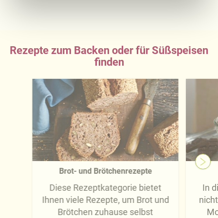
-übermittlung widerrufen und Tools deaktivieren.
Ausführliche Informationen finden Sie in unserer
Datenschutzerklärung
.
Rezepte zum Backen oder für Süßspeisen
Näheres über uns erfahren Sie in unserem
finden
Impressum
.
Brot- und Brötchenrezepte
Diese Rezeptkategorie bietet
In d
Ihnen viele Rezepte, um Brot und
nicht
Brötchen zuhause selbst
Mo