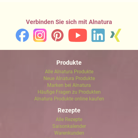
Verbinden Sie sich mit Alnatura
Produkte
Alle Alnatura Produkte
Neue Alnatura Produkte
Marken bei Alnatura
Häufige Fragen zu Produkten
Alnatura Produkte online kaufen
Rezepte
Alle Rezepte
Saisonkalender
Warenkunden