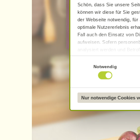
Schön, dass Sie unsere Seit
können wir diese für Sie ges
… mich zum Newslette
der Webseite notwendig, für 
optimale Nutzererlebnis erha
… mich zu Mein Alnatu
Fall auch den Einsatz von Di
aufweisen. Sofern personenb
analysiert werden und Betrof
Datenverarbeitung und -überm
Einwilligungsauswahl
Datenschutzerklärung
.
Notwendig
Näheres über uns erfahren 
Nur notwendige Cookies 