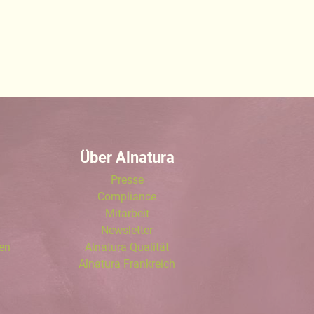
Über Alnatura
Presse
Compliance
Mitarbeit
Newsletter
len
Alnatura Qualität
Alnatura Frankreich