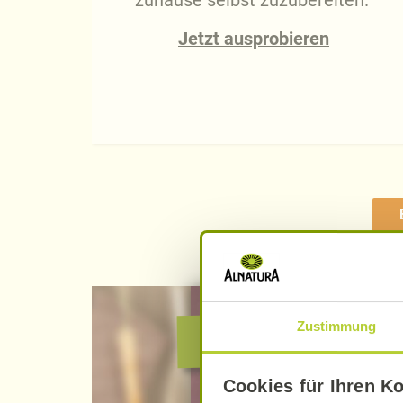
zuhause selbst zuzubereiten.
Jetzt ausprobieren
Zustimmung
Alnatura verbin
Cookies für Ihren K
Ich möchte ..