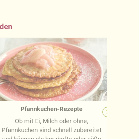
nden
Pfannkuchen-Rezepte
Ob mit Ei, Milch oder ohne,
In di
Pfannkuchen sind schnell zubereitet
Reze