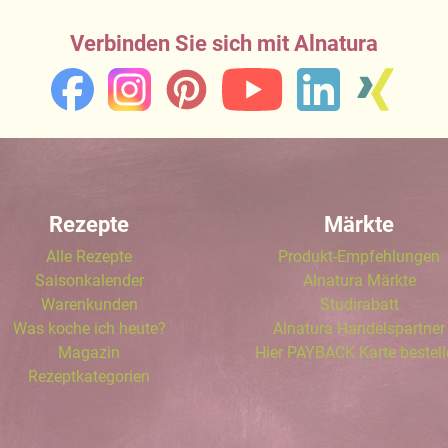
Verbinden Sie sich mit Alnatura
Rezepte
Märkte
Alle Rezepte
Produkt-Empfehlungen
Saisonkalender
Alnatura Märkte
Warenkunden
Studirabatt
Was koche ich heute?
Alnatura Handelspartner
Magazin
Hier PAYBACK Karte bestel
Rezeptkategorien