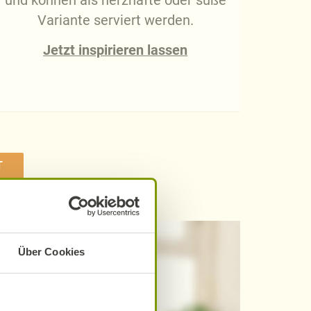
und können als herzhafte oder süße
gan
Variante serviert werden.
fi
Nic
Jetzt inspirieren lassen
T
Über Cookies