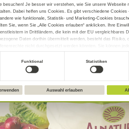
e besuchen! Je besser wir verstehen, wie Sie unsere Webseite n
talten. Dabei helfen uns Cookies. Es gibt verschiedene Cookies –
r anmelden
andere wie funktionale, Statistik- und Marketing-Cookies brauche
lten Sie, wenn Sie „Alle Cookies erlauben“ anklicken. Ihre Einwi
ra anmelden
enstleistern in Drittländern, die kein mit der EU vergleichbares
ezogene Daten dorthin übermittelt werden, besteht das Risiko, 
fenenrechte nicht durchgesetzt werden könnten. Sie können jeder
ittlung widerrufen und Tools deaktivieren. Ausführliche Informat
Funktional
Statistiken
Sie in unserem
Impressum
.
verwenden
Auswahl erlauben
Al