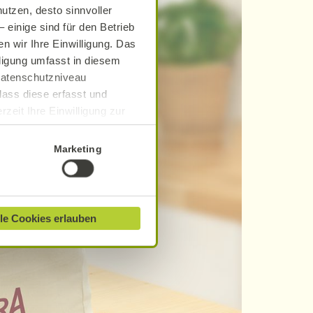
utzen, desto sinnvoller
 einige sind für den Betrieb
n wir Ihre Einwilligung. Das
lligung umfasst in diesem
 Datenschutzniveau
dass diese erfasst und
zeit Ihre Einwilligung zur
ionen finden Sie in unserer
Marketing
le Cookies erlauben