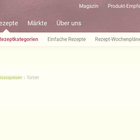
Magazin
Produkt-Empf
ezepte
Märkte
Über uns
Rezeptkategorien
Einfache Rezepte
Rezept-Wochenplän
Süssspeisen
Torten